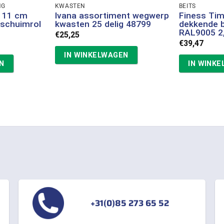
NG
KWASTEN
BEITS
s 11 cm
Ivana assortiment wegwerp
Finess Tim
 schuimrol
kwasten 25 delig 48799
dekkende b
RAL9005 2,5
€
25,25
jke
e
€
39,47
IN WINKELWAGEN
N
IN WINK
+31(0)85 273 65 52