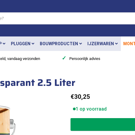
P
PLUGGEN
BOUWPRODUCTEN
IJZERWAREN
MONT
✓
teld, vandaag verzonden
Persoonlijk advies
sparant 2.5 Liter
€
30,25
1 op voorraad