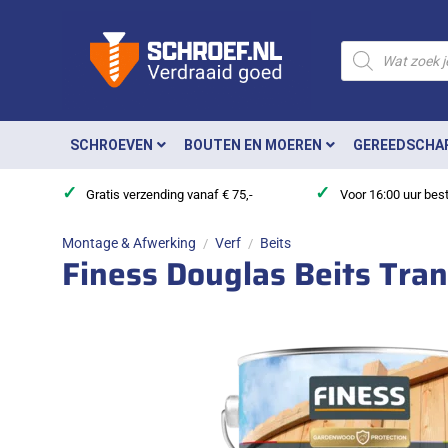
Ga
naar
Producten
zoeken
inhoud
SCHROEVEN
BOUTEN EN MOEREN
GEREEDSCHA
✓
✓
Gratis verzending vanaf € 75,-
Voor 16:00 uur bes
Montage & Afwerking
Verf
Beits
/
/
Finess Douglas Beits Tran