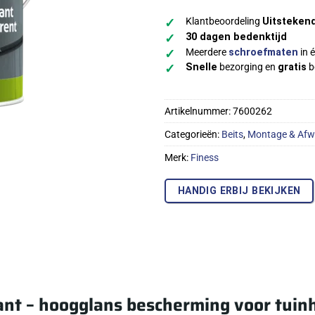
Klantbeoordeling
Uitsteken
✓
30 dagen bedenktijd
✓
Meerdere
schroefmaten
in é
✓
Snelle
bezorging en
gratis
b
✓
Artikelnummer:
7600262
Categorieën:
Beits
,
Montage & Afw
Merk:
Finess
HANDIG ERBIJ BEKIJKEN
ant – hoogglans bescherming voor tuin