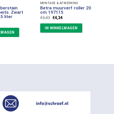
MONTAGE & AFWERKING
KWAS
berstain
Betra muurverf roller 20
Betr
eits. Zwart
cm 197115
schil
 liter
22mm
Oorspronkelijke
Huidige
€
5,43
€
4,34
verf
prijs
prijs
was:
is:
€
7,62
IN WINKELWAGEN
€5,43.
€4,34.
ELWAGEN
ME
info@schroef.nl