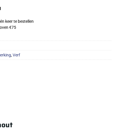
d
én keer te bestellen
oven €75
erking
,
Verf
hout