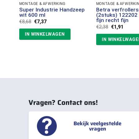
MONTAGE & AFWERKING
MONTAGE & AFWERKI
Super Industrie Handzeep
Betra verfroller
wit 600 ml
(2stuks) 122202
fijn recht fijn
Oorspronkelijke
Huidige
€
8,68
€
7,37
prijs
prijs
Oorspronkeli
Huidig
€
2,38
€
1,91
was:
is:
prijs
prijs
IN WINKELWAGEN
€8,68.
€7,37.
was:
is:
IN WINKELWAGE
€2,38.
€1,91.
Vragen? Contact ons!
Bekijk veelgestelde
vragen