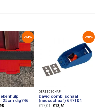
-24%
-20%
GEREEDSCHAP
AFTEK
tekenhulp
David combi schaaf
Ivan
l 25cm dig746
(neusschaaf) 647104
herv
pronkelijke
Huidige
Oorspronkelijke
Huidige
98
€
17,01
€
13,61
€
13,0
prijs
prijs
prijs