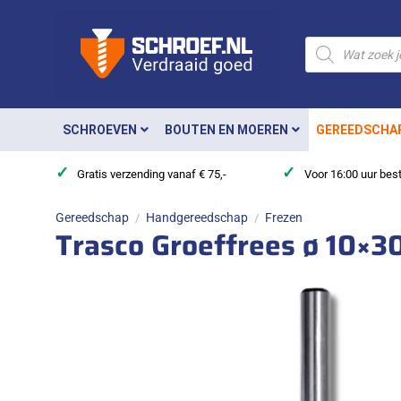
Ga
naar
Producten
zoeken
inhoud
SCHROEVEN
BOUTEN EN MOEREN
GEREEDSCHA
✓
✓
Gratis verzending vanaf € 75,-
Voor 16:00 uur bes
Gereedschap
Handgereedschap
Frezen
/
/
Trasco Groeffrees ø 10