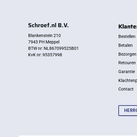
Schroef.nl B.V.
Klante
Blankenstein 210
Bestellen
7943 PH Meppel
Betalen
BTW nr: NL867099525B01
Bezorgen
KvK nr: 95357998
Retouren
Garantie
Klachten
Contact
HERR