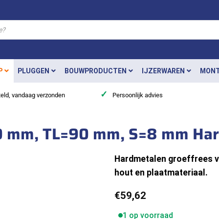
P
PLUGGEN
BOUWPRODUCTEN
IJZERWAREN
MONT
✓
teld, vandaag verzonden
Persoonlijk advies
×30 mm, TL=90 mm, S=8 mm Ha
Hardmetalen groeffrees vo
hout en plaatmateriaal.
€
59,62
1 op voorraad