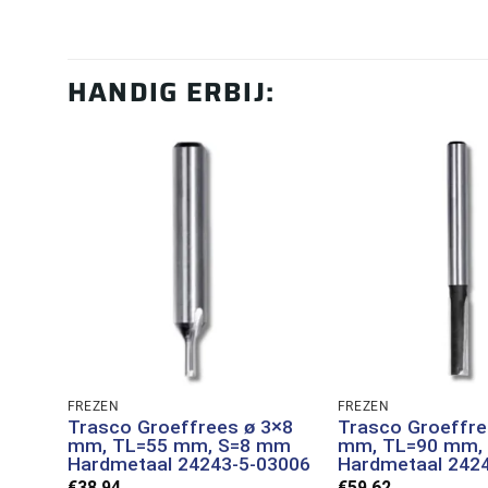
HANDIG ERBIJ:
FREZEN
FREZEN
Trasco Groeffrees ø 3×8
Trasco Groeffre
mm, TL=55 mm, S=8 mm
mm, TL=90 mm,
Hardmetaal 24243-5-03006
Hardmetaal 242
€
38,94
€
59,62