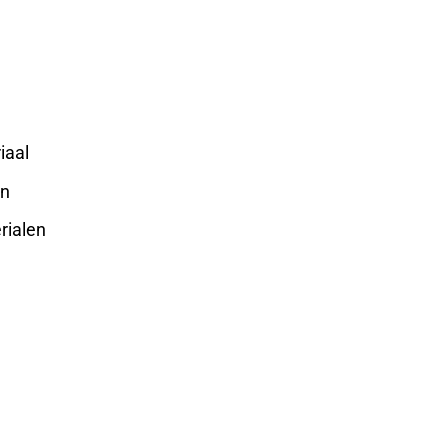
iaal
en
rialen