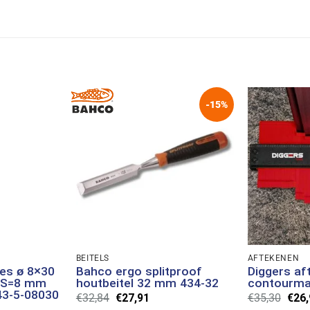
-15%
BEITELS
AFTEKENEN
es ø 8×30
Bahco ergo splitproof
Diggers af
 S=8 mm
houtbeitel 32 mm 434-32
contourma
43-5-08030
Oorspronkelijke
Huidige
Oors
€
32,84
€
27,91
€
35,30
€
26,
prijs
prijs
prijs