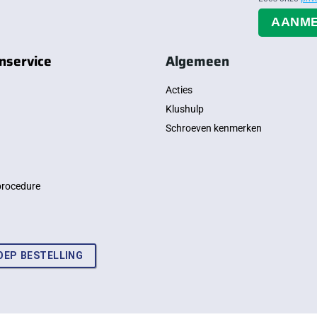
AANM
nservice
Algemeen
Acties
Klushulp
Schroeven kenmerken
procedure
OEP BESTELLING