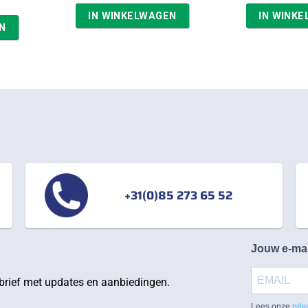
was:
is:
was:
IN WINKELWAGEN
IN WINK
€32,84.
€27,91.
€35,
N
+31(0)85 273 65 52
Jouw e-ma
rief met updates en aanbiedingen.
Lees onze
priv