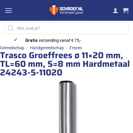
Ga
naar
inhoud
Producten
zoeken
✓
Gratis
verzending vanaf € 75,-
Gereedschap
Handgereedschap
Frezen
/
/
Trasco Groeffrees ø 11×20 mm,
TL=60 mm, S=8 mm Hardmetaal
24243-5-11020