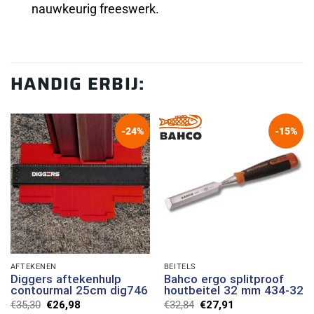
nauwkeurig freeswerk.
HANDIG ERBIJ:
-24%
-15%
AFTEKENEN
BEITELS
Diggers aftekenhulp
Bahco ergo splitproof
contourmal 25cm dig746
houtbeitel 32 mm 434-32
Oorspronkelijke
Huidige
Oorspronkelijke
Huidige
€
35,30
€
26,98
€
32,84
€
27,91