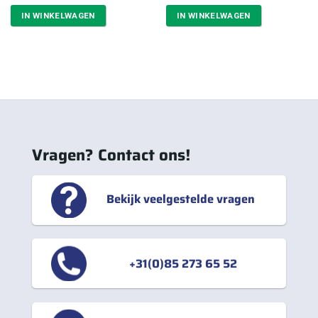
prijs
prijs
prijs
prijs
was:
is:
was:
is:
IN WINKELWAGEN
IN WINKELWAGEN
€35,30.
€26,98.
€32,84.
€27,91.
Vragen? Contact ons!
Bekijk veelgestelde vragen
+31(0)85 273 65 52