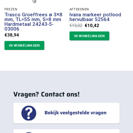
FREZEN
AFTEKENEN
Trasco Groeffrees ø 3×8
Ivana markeer potlood
mm, TL=55 mm, S=8 mm
hervulbaar 52564
Hardmetaal 24243-5-
Oorspronkelijke
Huidige
€
13,02
€
10,42
03006
prijs
prijs
was:
is:
€
38,94
IN WINKELWAGEN
€13,02.
€10,42.
IN WINKELWAGEN
Vragen? Contact ons!
Bekijk veelgestelde vragen