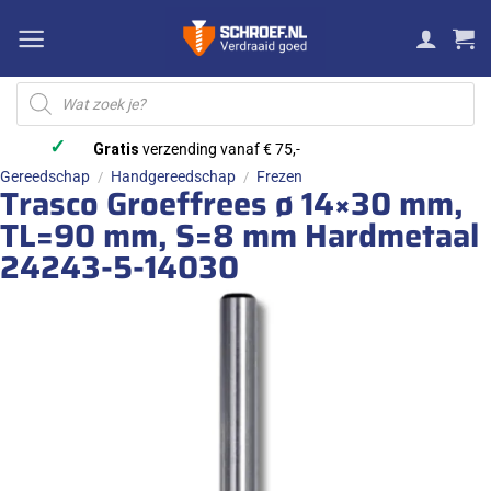
Ga
naar
inhoud
Producten
zoeken
✓
Gratis
verzending vanaf € 75,-
Gereedschap
Handgereedschap
Frezen
/
/
Trasco Groeffrees ø 14×30 mm,
TL=90 mm, S=8 mm Hardmetaal
24243-5-14030