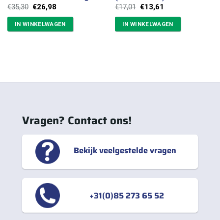
Oorspronkelijke
Huidige
Oorspronkelijke
Huidige
€
35,30
€
26,98
€
17,01
€
13,61
prijs
prijs
prijs
prijs
was:
is:
was:
is:
IN WINKELWAGEN
IN WINKELWAGEN
€35,30.
€26,98.
€17,01.
€13,61.
Vragen? Contact ons!
Bekijk veelgestelde vragen
+31(0)85 273 65 52