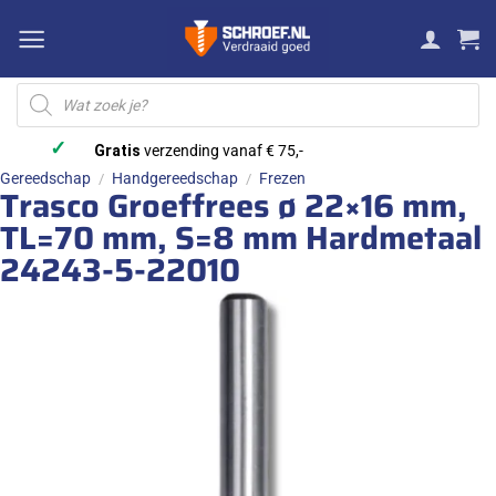
Ga
naar
inhoud
Producten
zoeken
✓
Gratis
verzending vanaf € 75,-
Gereedschap
Handgereedschap
Frezen
/
/
Trasco Groeffrees ø 22×16 mm,
TL=70 mm, S=8 mm Hardmetaal
24243-5-22010