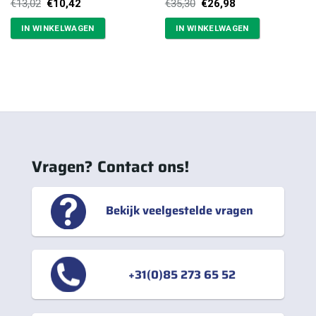
Oorspronkelijke
Huidige
Oorspronkelijke
Huidige
€
13,02
€
10,42
€
35,30
€
26,98
prijs
prijs
prijs
prijs
was:
is:
was:
is:
IN WINKELWAGEN
IN WINKELWAGEN
€13,02.
€10,42.
€35,30.
€26,98.
Vragen? Contact ons!
Bekijk veelgestelde vragen
+31(0)85 273 65 52