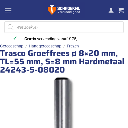
Ga
naar
inhoud
Producten
zoeken
✓
Gratis
verzending vanaf € 75,-
Gereedschap
Handgereedschap
Frezen
/
/
Trasco Groeffrees ø 8×20 mm,
TL=55 mm, S=8 mm Hardmetaal
24243-5-08020