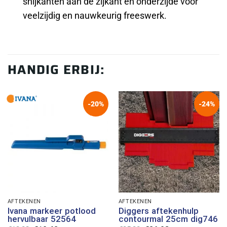
snijkanten aan de zijkant en onderzijde voor
veelzijdig en nauwkeurig freeswerk.
HANDIG ERBIJ:
-20%
-24%
AFTEKENEN
AFTEKENEN
Ivana markeer potlood
Diggers aftekenhulp
hervulbaar 52564
contourmal 25cm dig746