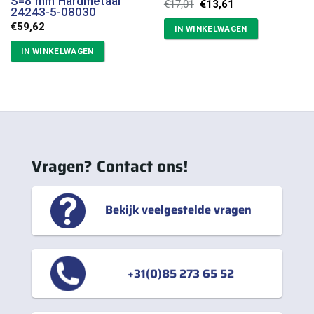
S=8 mm Hardmetaal
Oorspronkelijke
Huidige
€
17,01
€
13,61
24243-5-08030
prijs
prijs
was:
is:
€
59,62
IN WINKELWAGEN
€17,01.
€13,61.
IN WINKELWAGEN
Vragen? Contact ons!
Bekijk veelgestelde vragen
+31(0)85 273 65 52