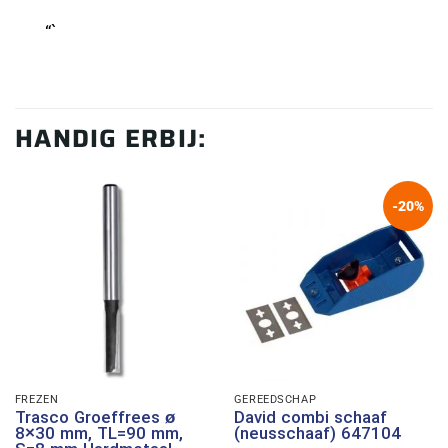
“`
HANDIG ERBIJ:
-20%
FREZEN
GEREEDSCHAP
Trasco Groeffrees ø
David combi schaaf
8×30 mm, TL=90 mm,
(neusschaaf) 647104