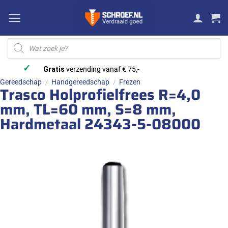
Ga
naar
inhoud
Producten
zoeken
✓
Gratis
verzending vanaf € 75,-
Gereedschap
Handgereedschap
Frezen
/
/
Trasco Holprofielfrees R=4,0
mm, TL=60 mm, S=8 mm,
Hardmetaal 24343-5-08000