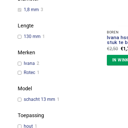
1,8 mm
3
Lengte
BOREN
130 mm
1
Ivana hs
stuk te b
Oor
€
2,50
€
1,
Merken
prij
was
IN WIN
€2,
Ivana
2
Rotec
1
Model
schacht 13 mm
1
Toepassing
hout
1