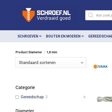
Ga
naar
Producten
zoeken
inhoud
SCHROEVEN
BOUTEN EN MOEREN
GEREEDSCHA
Product Diameter
/
1,8 mm
Categorie
Gereedschap
3
Diameter