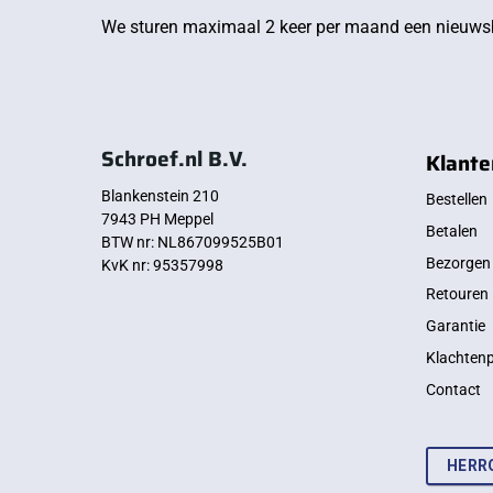
We sturen maximaal 2 keer per maand een nieuwsb
Schroef.nl B.V.
Klante
Blankenstein 210
Bestellen
7943 PH Meppel
Betalen
BTW nr: NL867099525B01
Bezorgen
KvK nr: 95357998
Retouren
Garantie
Klachten
Contact
HERR