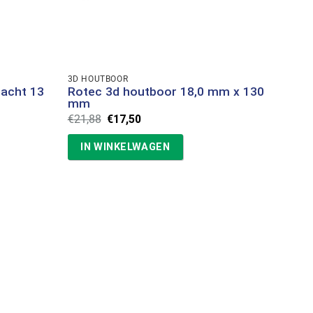
3D HOUTBOOR
hacht 13
Rotec 3d houtboor 18,0 mm x 130
mm
Oorspronkelijke
Huidige
€
21,88
€
17,50
prijs
prijs
was:
is:
IN WINKELWAGEN
€21,88.
€17,50.