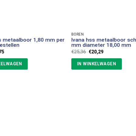
BOREN
s metaalboor 1,80 mm per
Ivana hss metaalboor sc
estellen
mm diameter 18,00 mm
spronkelijke
Huidige
Oorspronkelijke
Huidige
75
€
25,36
€
20,29
s
prijs
prijs
prijs
:
is:
was:
is:
KELWAGEN
IN WINKELWAGEN
50.
€1,75.
€25,36.
€20,29.