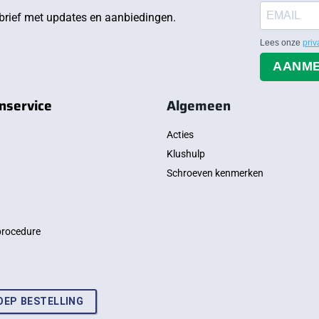
rief met updates en aanbiedingen.
Lees onze
priv
AANM
nservice
Algemeen
Acties
Klushulp
Schroeven kenmerken
procedure
OEP BESTELLING