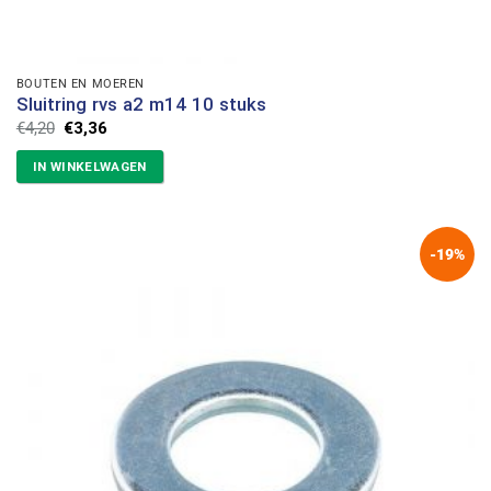
BOUTEN EN MOEREN
Sluitring rvs a2 m14 10 stuks
Oorspronkelijke
Huidige
€
4,20
€
3,36
prijs
prijs
was:
is:
IN WINKELWAGEN
€4,20.
€3,36.
-19%