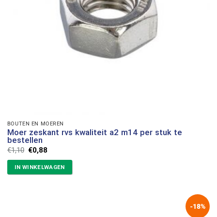
BOUTEN EN MOEREN
Moer zeskant rvs kwaliteit a2 m14 per stuk te
bestellen
Oorspronkelijke
Huidige
€
1,10
€
0,88
prijs
prijs
was:
is:
IN WINKELWAGEN
€1,10.
€0,88.
-18%