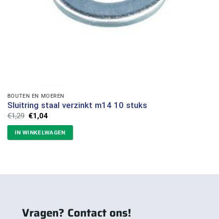
BOUTEN EN MOEREN
Sluitring staal verzinkt m14 10 stuks
Oorspronkelijke
Huidige
€
1,29
€
1,04
prijs
prijs
was:
is:
IN WINKELWAGEN
€1,29.
€1,04.
Vragen? Contact ons!