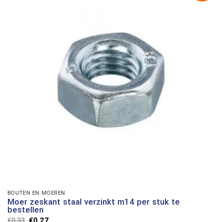
BOUTEN EN MOEREN
Moer zeskant staal verzinkt m14 per stuk te
bestellen
Oorspronkelijke
Huidige
€
0,33
€
0,27