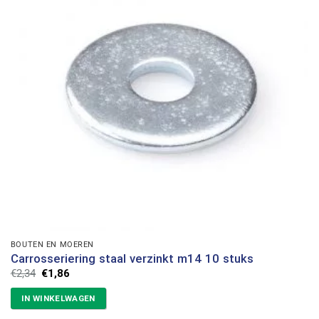
BOUTEN EN MOEREN
Carrosseriering staal verzinkt m14 10 stuks
Oorspronkelijke
Huidige
€
2,34
€
1,86
prijs
prijs
was:
is:
IN WINKELWAGEN
€2,34.
€1,86.