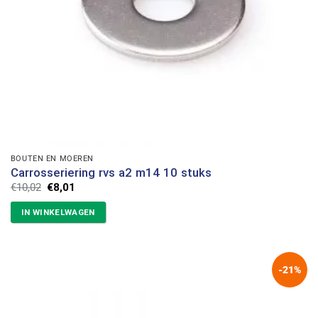
BOUTEN EN MOEREN
Carrosseriering rvs a2 m14 10 stuks
Oorspronkelijke
Huidige
€
10,02
€
8,01
prijs
prijs
was:
is:
IN WINKELWAGEN
€10,02.
€8,01.
-21%