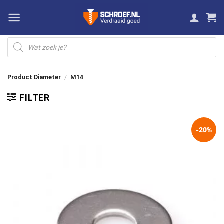
Ga
naar
inhoud
Producten
zoeken
Product Diameter
/
M14
FILTER
-20%