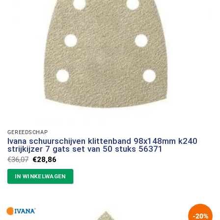
GEREEDSCHAP
Ivana schuurschijven klittenband 98x148mm k240
strijkijzer 7 gats set van 50 stuks 56371
Oorspronkelijke
Huidige
€
36,07
€
28,86
prijs
prijs
was:
is:
IN WINKELWAGEN
€36,07.
€28,86.
-20%