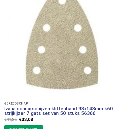
GEREEDSCHAP
Ivana schuurschijven klittenband 98x148mm k60
strijkijzer 7 gats set van 50 stuks 56366
Oorspronkelijke
Huidige
€
41,36
€
33,08
prijs
prijs
was:
is: