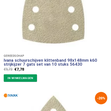
GEREEDSCHAP
Ivana schuurschijven klittenband 98x148mm k60
strijkijzer 7 gats set van 10 stuks 56430
Oorspronkelijke
Huidige
€
9,73
€
7,78
prijs
prijs
was:
is:
IN WINKELWAGEN
€9,73.
€7,78.
-20%