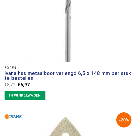
BOREN
Ivana hss metaalboor verlengd 6,5 x 148 mm per stuk
te bestellen
Oorspronkelijke
Huidige
€
8,71
€
6,97
prijs
prijs
was:
is:
IN WINKELWAGEN
€8,71.
€6,97.
-20%