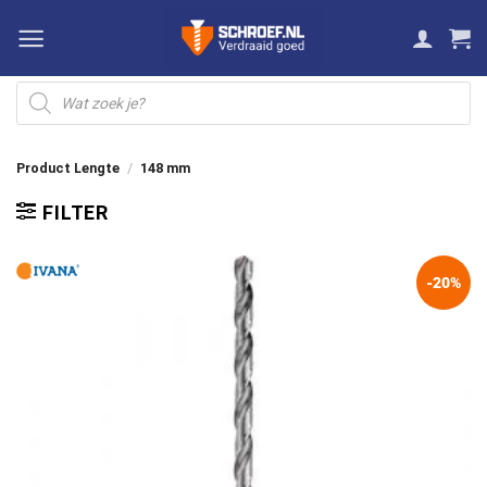
Ga
naar
inhoud
Producten
zoeken
Product Lengte
/
148 mm
FILTER
-20%