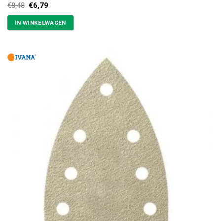
Oorspronkelijke
Huidige
€
8,48
€
6,79
prijs
prijs
was:
is:
IN WINKELWAGEN
€8,48.
€6,79.