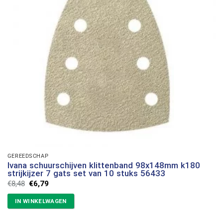
GEREEDSCHAP
Ivana schuurschijven klittenband 98x148mm k180
strijkijzer 7 gats set van 10 stuks 56433
Oorspronkelijke
Huidige
€
8,48
€
6,79
prijs
prijs
was:
is:
IN WINKELWAGEN
€8,48.
€6,79.