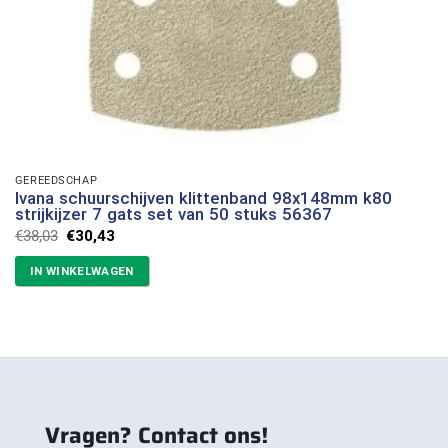
GEREEDSCHAP
Ivana schuurschijven klittenband 98x148mm k80
strijkijzer 7 gats set van 50 stuks 56367
Oorspronkelijke
Huidige
€
38,03
€
30,43
prijs
prijs
was:
is:
IN WINKELWAGEN
€38,03.
€30,43.
Vragen? Contact ons!