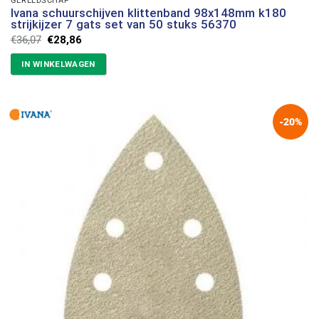
Ivana schuurschijven klittenband 98x148mm k180
strijkijzer 7 gats set van 50 stuks 56370
Oorspronkelijke
Huidige
€
36,07
€
28,86
prijs
prijs
was:
is:
IN WINKELWAGEN
€36,07.
€28,86.
-20%