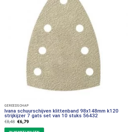
GEREEDSCHAP
Ivana schuurschijven klittenband 98x148mm k120
strijkijzer 7 gats set van 10 stuks 56432
Oorspronkelijke
Huidige
€
8,48
€
6,79
prijs
prijs
was:
is: