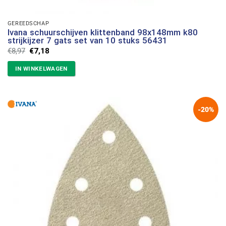
GEREEDSCHAP
Ivana schuurschijven klittenband 98x148mm k80
strijkijzer 7 gats set van 10 stuks 56431
Oorspronkelijke
Huidige
€
8,97
€
7,18
prijs
prijs
was:
is:
IN WINKELWAGEN
€8,97.
€7,18.
-20%