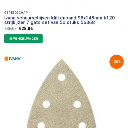
GEREEDSCHAP
Ivana schuurschijven klittenband 98x148mm k120
strijkijzer 7 gats set van 50 stuks 56368
Oorspronkelijke
Huidige
€
36,07
€
28,86
prijs
prijs
was:
is:
IN WINKELWAGEN
€36,07.
€28,86.
-20%