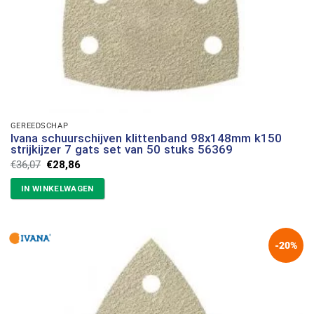
GEREEDSCHAP
Ivana schuurschijven klittenband 98x148mm k150
strijkijzer 7 gats set van 50 stuks 56369
Oorspronkelijke
Huidige
€
36,07
€
28,86
prijs
prijs
was:
is:
IN WINKELWAGEN
€36,07.
€28,86.
-20%