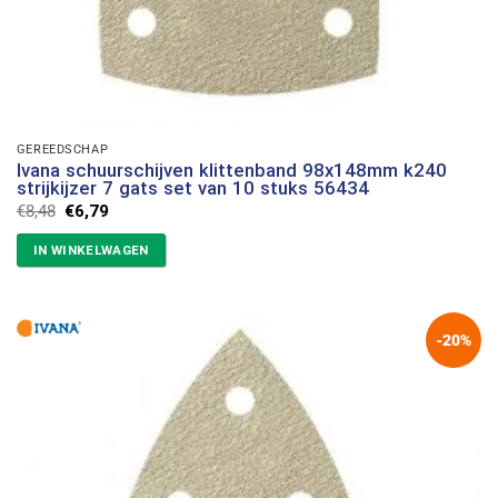
GEREEDSCHAP
Ivana schuurschijven klittenband 98x148mm k240
strijkijzer 7 gats set van 10 stuks 56434
Oorspronkelijke
Huidige
€
8,48
€
6,79
prijs
prijs
was:
is:
IN WINKELWAGEN
€8,48.
€6,79.
-20%