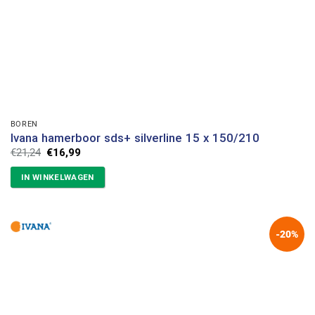
BOREN
Ivana hamerboor sds+ silverline 15 x 150/210
Oorspronkelijke
Huidige
€
21,24
€
16,99
prijs
prijs
was:
is:
IN WINKELWAGEN
€21,24.
€16,99.
-20%