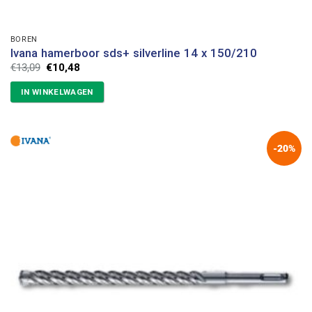
BOREN
Ivana hamerboor sds+ silverline 14 x 150/210
Oorspronkelijke
Huidige
€
13,09
€
10,48
prijs
prijs
was:
is:
IN WINKELWAGEN
€13,09.
€10,48.
-20%