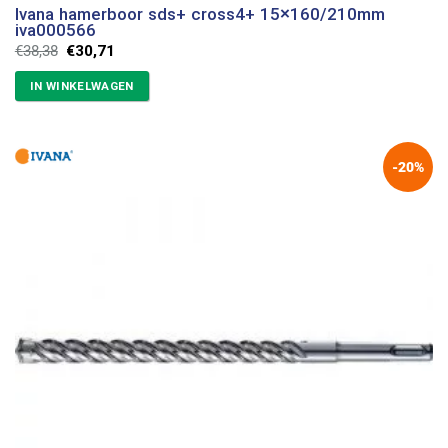
Ivana hamerboor sds+ cross4+ 15×160/210mm
iva000566
Oorspronkelijke
Huidige
€
38,38
€
30,71
prijs
prijs
was:
is:
IN WINKELWAGEN
€38,38.
€30,71.
-20%