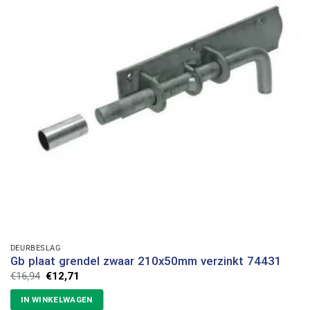
DEURBESLAG
Gb plaat grendel zwaar 210x50mm verzinkt 74431
Oorspronkelijke
Huidige
€
16,94
€
12,71
prijs
prijs
was:
is:
IN WINKELWAGEN
€16,94.
€12,71.