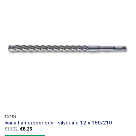
BOREN
Ivana hamerboor sds+ silverline 12 x 150/210
Oorspronkelijke
Huidige
€
10,32
€
8,25
prijs
prijs