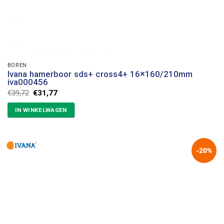
BOREN
Ivana hamerboor sds+ cross4+ 16×160/210mm
iva000456
Oorspronkelijke
Huidige
€
39,72
€
31,77
prijs
prijs
was:
is:
IN WINKELWAGEN
€39,72.
€31,77.
-20%