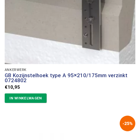
ANKERWERK
GB Kozijnstelhoek type A 95×210/175mm verzinkt
0724802
€
10,95
IN WINKELWAGEN
-25%