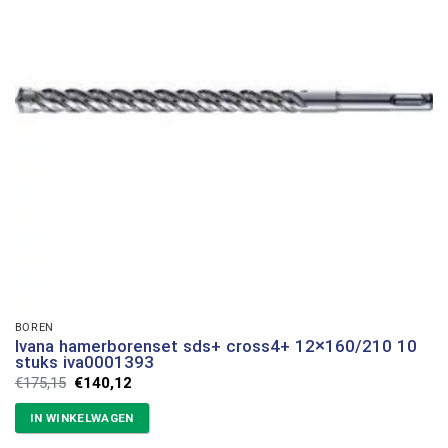
BOREN
Ivana hamerborenset sds+ cross4+ 12×160/210 10
stuks iva0001393
Oorspronkelijke
Huidige
€
175,15
€
140,12
prijs
prijs
was:
is:
IN WINKELWAGEN
€175,15.
€140,12.