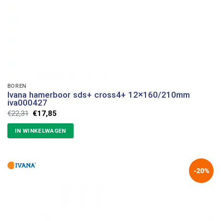
BOREN
Ivana hamerboor sds+ cross4+ 12×160/210mm
iva000427
Oorspronkelijke
Huidige
€
22,31
€
17,85
prijs
prijs
was:
is:
IN WINKELWAGEN
€22,31.
€17,85.
-20%