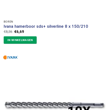
BOREN
Ivana hamerboor sds+ silverline 8 x 150/210
Oorspronkelijke
Huidige
€
8,36
€
6,69
prijs
prijs
was:
is:
IN WINKELWAGEN
€8,36.
€6,69.