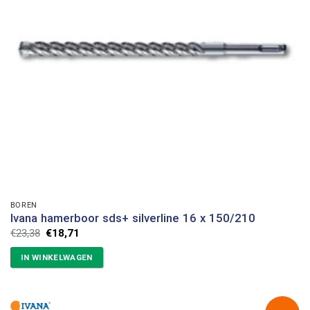
BOREN
Ivana hamerboor sds+ silverline 16 x 150/210
Oorspronkelijke
Huidige
€
23,38
€
18,71
prijs
prijs
was:
is:
IN WINKELWAGEN
€23,38.
€18,71.