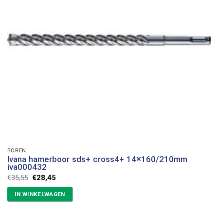
BOREN
Ivana hamerboor sds+ cross4+ 14×160/210mm
iva000432
Oorspronkelijke
Huidige
€
35,55
€
28,45
prijs
prijs
was:
is:
IN WINKELWAGEN
€35,55.
€28,45.