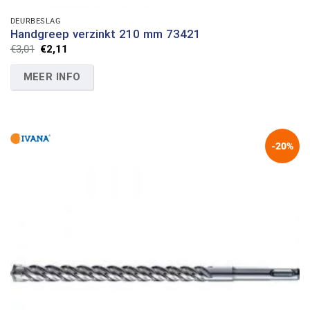
DEURBESLAG
Handgreep verzinkt 210 mm 73421
Oorspronkelijke
Huidige
€
3,01
€
2,11
prijs
prijs
was:
is:
MEER INFO
€3,01.
€2,11.
-20%