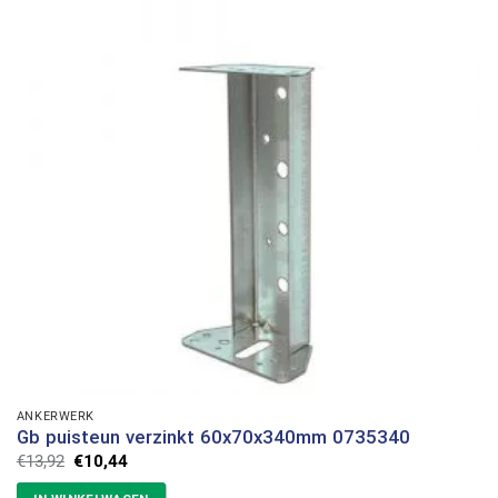
ANKERWERK
Gb puisteun verzinkt 60x70x340mm 0735340
Oorspronkelijke
Huidige
€
13,92
€
10,44
prijs
prijs
was:
is: