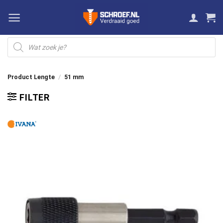
Ga
naar
inhoud
Producten
zoeken
Product Lengte
/
51 mm
FILTER