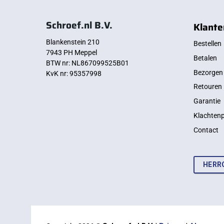
Schroef.nl B.V.
Klante
Blankenstein 210
Bestellen
7943 PH Meppel
Betalen
BTW nr: NL867099525B01
Bezorgen
KvK nr: 95357998
Retouren
Garantie
Klachten
Contact
HERR