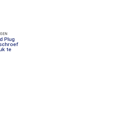
GGEN
d Plug
schroef
uk te