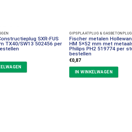
GGEN
GIPSPLAATPLUG & GASBETONPLU
Constructieplug SXR-FUS
Fischer metalen Hollewan
m TX40/SW13 502456 per
HM 5×52 mm met metaal
estellen
Philips PH2 519774 per st
bestellen
€
0,87
KELWAGEN
IN WINKELWAGEN