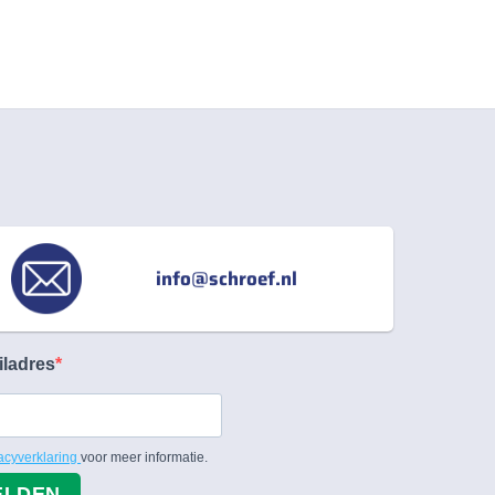
info@schroef.nl
iladres
acyverklaring
voor meer informatie.
ELDEN