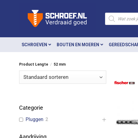
Ga
naar
Producten
zoeken
inhoud
SCHROEVEN
BOUTEN EN MOEREN
GEREEDSCHA
Product Lengte
/
52 mm
Categorie
Pluggen
2
Aandrijving