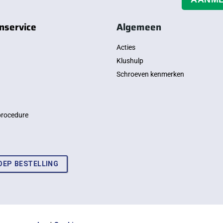
nservice
Algemeen
Acties
Klushulp
Schroeven kenmerken
procedure
OEP BESTELLING