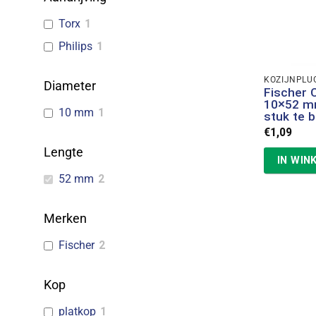
Torx
1
Philips
1
KOZIJNPLU
Diameter
Fischer 
10×52 m
10 mm
1
stuk te b
€
1,09
Lengte
IN WIN
52 mm
2
Merken
Fischer
2
Kop
platkop
1