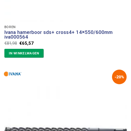
BOREN
Ivana hamerboor sds+ cross4+ 14×550/600mm
iva000564
Oorspronkelijke
Huidige
€
81,98
€
65,57
prijs
prijs
was:
is:
IN WINKELWAGEN
€81,98.
€65,57.
-20%