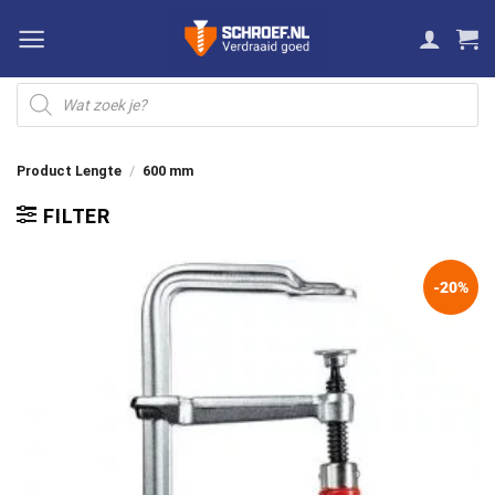
Ga
naar
inhoud
Producten
zoeken
Product Lengte
/
600 mm
FILTER
-20%