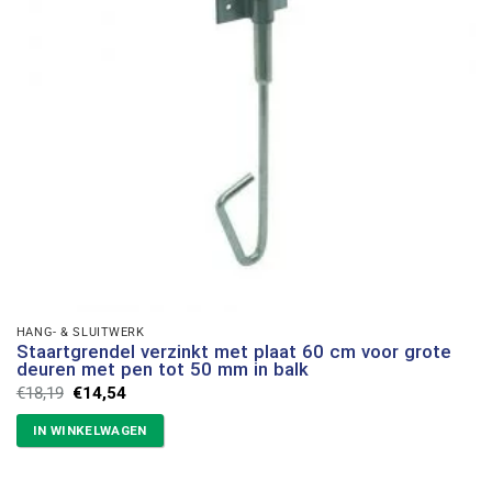
HANG- & SLUITWERK
Staartgrendel verzinkt met plaat 60 cm voor grote
deuren met pen tot 50 mm in balk
Oorspronkelijke
Huidige
€
18,19
€
14,54
prijs
prijs
was:
is:
IN WINKELWAGEN
€18,19.
€14,54.