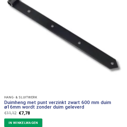
HANG- & SLUITWERK
Duimheng met punt verzinkt zwart 600 mm duim
ø16mm wordt zonder duim geleverd
Oorspronkelijke
Huidige
€
11,12
€
7,78
prijs
prijs
was:
is:
IN WINKELWAGEN
€11,12.
€7,78.