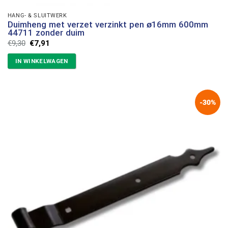
HANG- & SLUITWERK
Duimheng met verzet verzinkt pen ø16mm 600mm
44711 zonder duim
Oorspronkelijke
Huidige
€
9,30
€
7,91
prijs
prijs
was:
is:
IN WINKELWAGEN
€9,30.
€7,91.
-30%