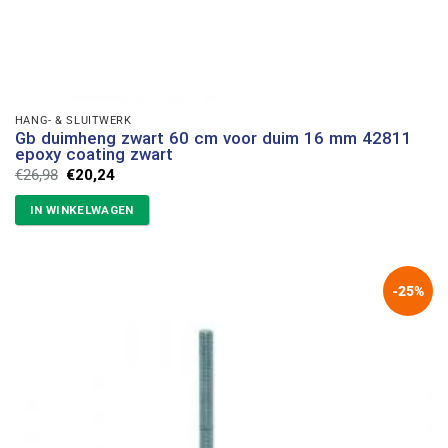
HANG- & SLUITWERK
Gb duimheng zwart 60 cm voor duim 16 mm 42811
epoxy coating zwart
Oorspronkelijke
Huidige
€
26,98
€
20,24
prijs
prijs
was:
is:
IN WINKELWAGEN
€26,98.
€20,24.
-25%