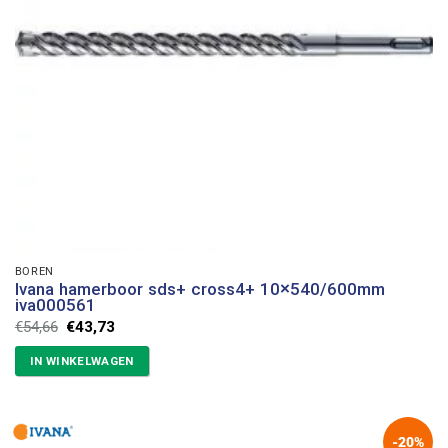
BOREN
Ivana hamerboor sds+ cross4+ 10×540/600mm
iva000561
Oorspronkelijke
Huidige
€
54,66
€
43,73
prijs
prijs
was:
is:
IN WINKELWAGEN
€54,66.
€43,73.
-20%