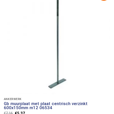
ANKERWERK
Gb muurplaat met plaat centrisch verzinkt
600x150mm m12 06534
Oorspronkelijke
Huidige
€
7,16
€
5,37