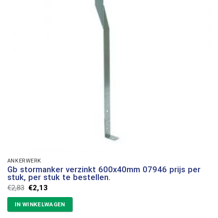
ANKERWERK
Gb stormanker verzinkt 600x40mm 07946 prijs per
stuk, per stuk te bestellen.
Oorspronkelijke
Huidige
€
2,83
€
2,13
prijs
prijs
was:
is:
IN WINKELWAGEN
€2,83.
€2,13.