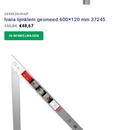
GEREEDSCHAP
Ivana lijmklem gesmeed 600×120 mm 37245
Oorspronkelijke
Huidige
€
60,84
€
48,67
prijs
prijs
was:
is:
IN WINKELWAGEN
€60,84.
€48,67.