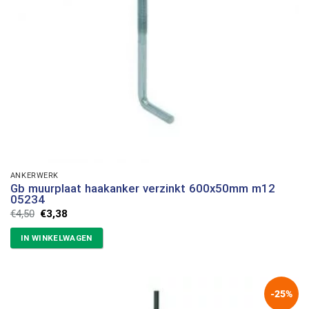
ANKERWERK
Gb muurplaat haakanker verzinkt 600x50mm m12
05234
Oorspronkelijke
Huidige
€
4,50
€
3,38
prijs
prijs
was:
is:
IN WINKELWAGEN
€4,50.
€3,38.
-25%