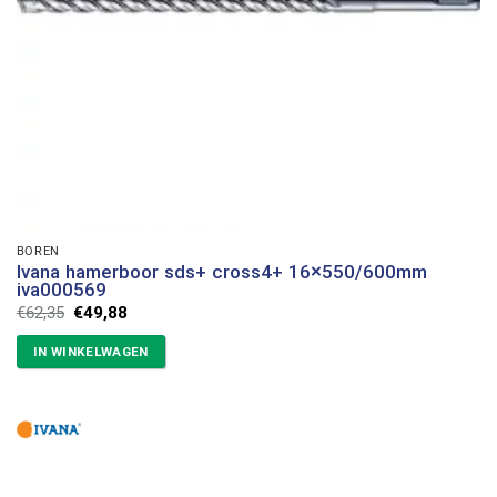
BOREN
Ivana hamerboor sds+ cross4+ 16×550/600mm
iva000569
Oorspronkelijke
Huidige
€
62,35
€
49,88
prijs
prijs
was:
is:
IN WINKELWAGEN
€62,35.
€49,88.