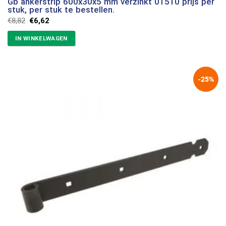
Gb ankerstrip 600x30x5 mm verzinkt 01510 prijs per
stuk, per stuk te bestellen.
Oorspronkelijke
Huidige
€
8,82
€
6,62
prijs
prijs
was:
is:
IN WINKELWAGEN
€8,82.
€6,62.
-25%