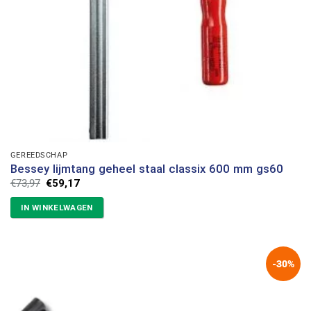
GEREEDSCHAP
Bessey lijmtang geheel staal classix 600 mm gs60
Oorspronkelijke
Huidige
€
73,97
€
59,17
prijs
prijs
was:
is:
IN WINKELWAGEN
€73,97.
€59,17.
-30%