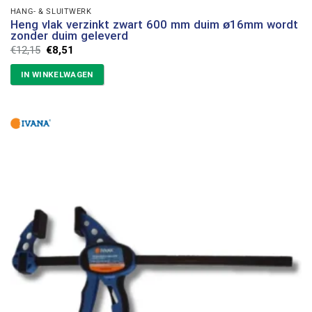
HANG- & SLUITWERK
Heng vlak verzinkt zwart 600 mm duim ø16mm wordt
zonder duim geleverd
Oorspronkelijke
Huidige
€
12,15
€
8,51
prijs
prijs
was:
is:
IN WINKELWAGEN
€12,15.
€8,51.