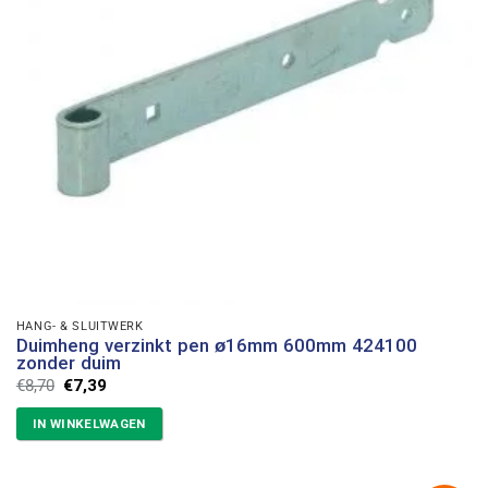
HANG- & SLUITWERK
Duimheng verzinkt pen ø16mm 600mm 424100
zonder duim
Oorspronkelijke
Huidige
€
8,70
€
7,39
prijs
prijs
was:
is:
IN WINKELWAGEN
€8,70.
€7,39.