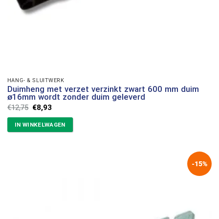
HANG- & SLUITWERK
Duimheng met verzet verzinkt zwart 600 mm duim
ø16mm wordt zonder duim geleverd
Oorspronkelijke
Huidige
€
12,75
€
8,93
prijs
prijs
was:
is:
IN WINKELWAGEN
€12,75.
€8,93.
-15%