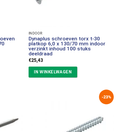
INDOOR
roeven
Dynaplus schroeven torx t-30
70
platkop 6,0 x 130/70 mm indoor
s
verzinkt inhoud 100 stuks
deeldraad
€
25,43
IN WINKELWAGEN
-23%