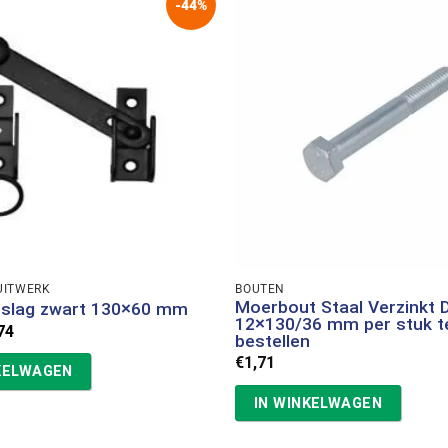
-44%
UITWERK
BOUTEN
Moerbout Staal Verzinkt 
rslag zwart 130×60 mm
12×130/36 mm per stuk t
spronkelijke
Huidige
74
bestellen
s
prijs
:
is:
€
1,71
KELWAGEN
69.
€3,74.
IN WINKELWAGEN