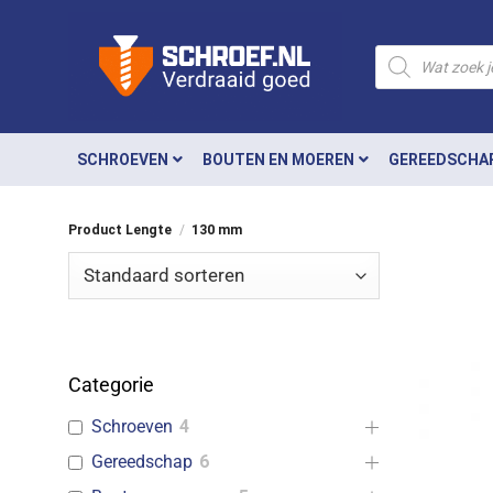
Ga
naar
Producten
zoeken
inhoud
SCHROEVEN
BOUTEN EN MOEREN
GEREEDSCHA
Product Lengte
/
130 mm
Categorie
Schroeven
4
Gereedschap
6