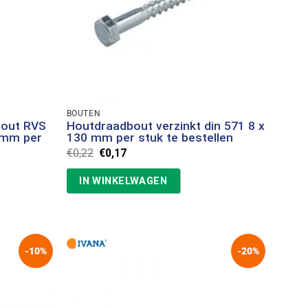
BOUTEN
bout RVS
Houtdraadbout verzinkt din 571 8 x
0 mm per
130 mm per stuk te bestellen
Oorspronkelijke
Huidige
€
0,22
€
0,17
prijs
prijs
was:
is:
IN WINKELWAGEN
€0,22.
€0,17.
-10%
-20%