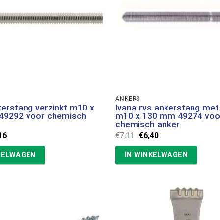
ANKERS
kerstang verzinkt m10 x
Ivana rvs ankerstang met
49292 voor chemisch
m10 x 130 mm 49274 voo
chemisch anker
spronkelijke
Huidige
Oorspronkelijke
Huidige
16
€
7,11
€
6,40
s
prijs
prijs
prijs
:
is:
was:
is:
KELWAGEN
IN WINKELWAGEN
28.
€1,16.
€7,11.
€6,40.