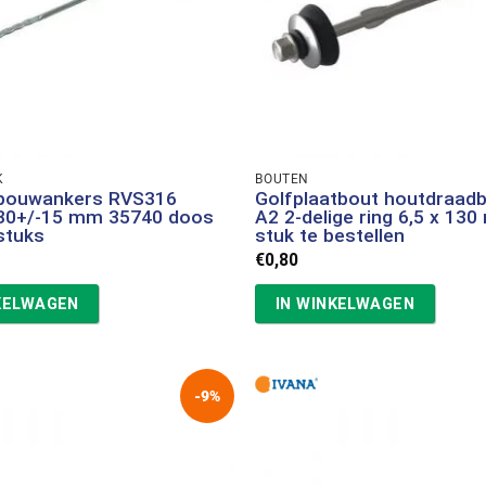
K
BOUTEN
spouwankers RVS316
Golfplaatbout houtdraad
30+/-15 mm 35740 doos
A2 2-delige ring 6,5 x 13
stuks
stuk te bestellen
€
0,80
KELWAGEN
IN WINKELWAGEN
-9%