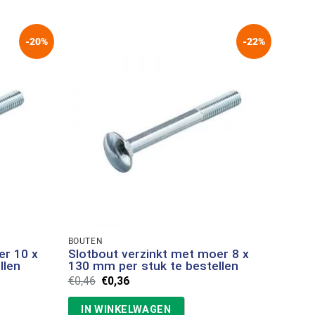
-20%
-22%
BOUTEN
er 10 x
Slotbout verzinkt met moer 8 x
llen
130 mm per stuk te bestellen
Oorspronkelijke
Huidige
€
0,46
€
0,36
prijs
prijs
was:
is:
IN WINKELWAGEN
€0,46.
€0,36.