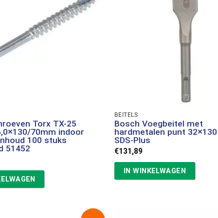
BEITELS
hroeven Torx TX-25
Bosch Voegbeitel met
6,0×130/70mm indoor
hardmetalen punt 32×13
 inhoud 100 stuks
SDS-Plus
d 51452
€
131,89
IN WINKELWAGEN
KELWAGEN