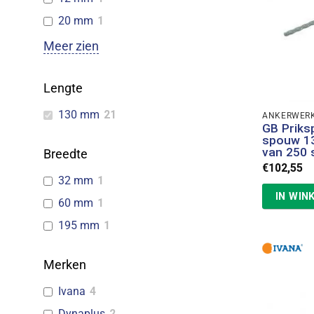
20 mm
1
Meer zien
Lengte
130 mm
21
ANKERWER
GB Prik
spouw 1
van 250 
Breedte
€
102,55
32 mm
1
IN WIN
60 mm
1
195 mm
1
Merken
Ivana
4
Dynaplus
2