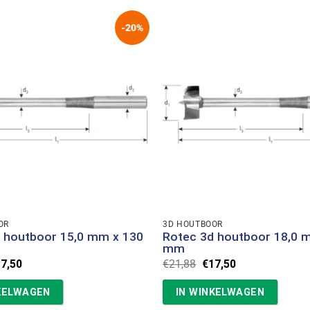
-20%
OR
3D HOUTBOOR
 houtboor 15,0 mm x 130
Rotec 3d houtboor 18,0 
mm
rspronkelijke
Huidige
Oorspronkelijke
Huidige
17,50
€
21,88
€
17,50
ijs
prijs
prijs
prijs
s:
is:
was:
is:
KELWAGEN
IN WINKELWAGEN
1,88.
€17,50.
€21,88.
€17,50.