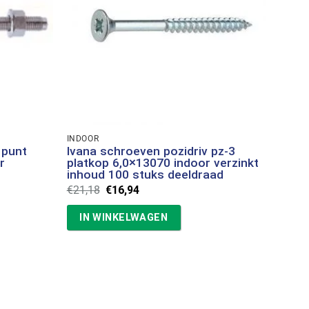
INDOOR
 punt
Ivana schroeven pozidriv pz-3
r
platkop 6,0×13070 indoor verzinkt
inhoud 100 stuks deeldraad
Oorspronkelijke
Huidige
€
21,18
€
16,94
prijs
prijs
was:
is:
IN WINKELWAGEN
€21,18.
€16,94.