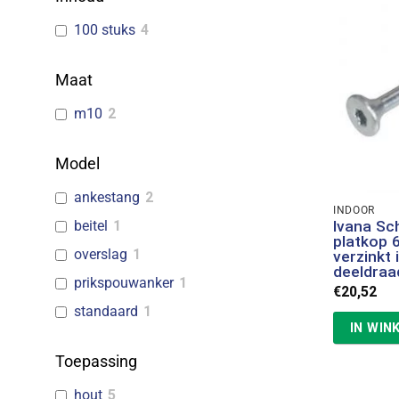
100 stuks
4
Maat
m10
2
Model
ankestang
2
INDOOR
beitel
1
Ivana Sc
platkop 
overslag
1
verzinkt
deeldraa
prikspouwanker
1
€
20,52
standaard
1
IN WIN
Toepassing
hout
5