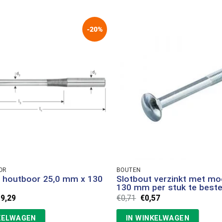
-20%
OR
BOUTEN
 houtboor 25,0 mm x 130
Slotbout verzinkt met mo
130 mm per stuk te beste
rspronkelijke
Huidige
Oorspronkelijke
Huidige
19,29
€
0,71
€
0,57
ijs
prijs
prijs
prijs
s:
is:
was:
is:
KELWAGEN
IN WINKELWAGEN
4,12.
€19,29.
€0,71.
€0,57.