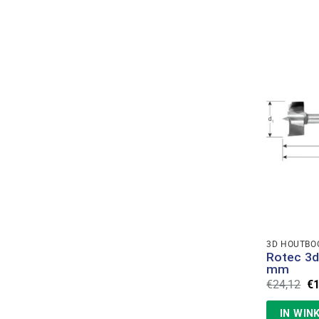
3D HOUTBO
Rotec 3d
mm
Oo
€
24,12
€
pr
wa
IN WIN
€2