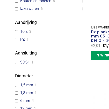
Bouten en moeren
5
IJzerwaren
6
Aandrijving
IJZERWARE
Torx
3
Dx plank
mm 0513
PZ
1
per 2 = 3
Oor
€
2,01
€
1,
prij
was
Aansluiting
IN WIN
€2,
SDS+
1
Diameter
1,5 mm
1
1,8 mm
1
6 mm
4
12 mm
1