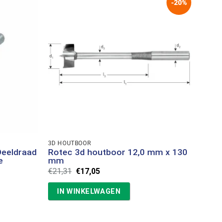
-20%
3D HOUTBOOR
Deeldraad
Rotec 3d houtboor 12,0 mm x 130
e
mm
Oorspronkelijke
Huidige
€
21,31
€
17,05
prijs
prijs
was:
is:
IN WINKELWAGEN
€21,31.
€17,05.