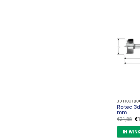
3D HOUTBO
Rotec 3d
mm
Oo
€
21,88
€
pr
wa
IN WIN
€2