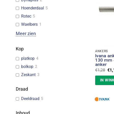
Hoenderdaal
5
Rotec
5
Waelbers
1
Meer zien
Kop
ANKERS
Ivana an
platkop
4
130 mm 
anker
bolkop
2
Oor
€
1,28
€
1,
prij
Zeskant
3
was
IN WIN
€1,
Draad
Deeldraad
5
Inhoud