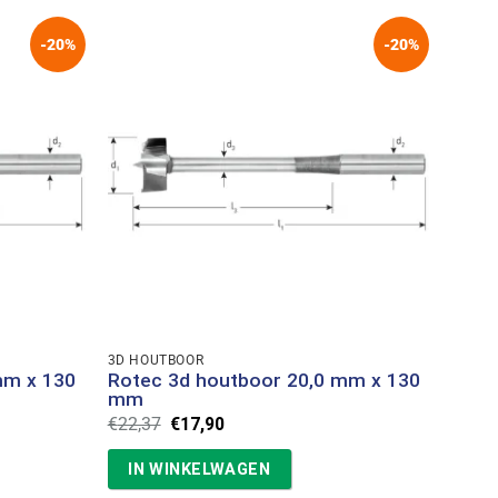
-20%
-20%
3D HOUTBOOR
mm x 130
Rotec 3d houtboor 20,0 mm x 130
mm
Oorspronkelijke
Huidige
€
22,37
€
17,90
prijs
prijs
was:
is:
IN WINKELWAGEN
€22,37.
€17,90.