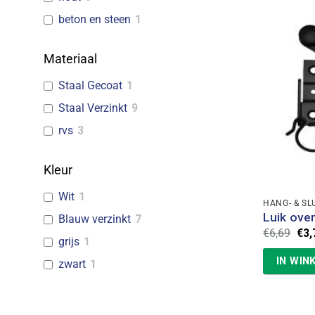
beton en steen
1
Materiaal
Staal Gecoat
1
Staal Verzinkt
9
rvs
3
Kleur
Wit
1
HANG- & SL
Luik ove
Blauw verzinkt
7
Oor
€
6,69
€
3,
grijs
1
prij
was
IN WIN
€6,
zwart
1