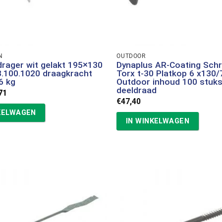
N
OUTDOOR
drager wit gelakt 195×130
Dynaplus AR-Coating Sch
.100.1020 draagkracht
Torx t-30 Platkop 6 x130/
6 kg
Outdoor inhoud 100 stuk
deeldraad
spronkelijke
Huidige
71
s
prijs
€
47,40
:
is:
KELWAGEN
01.
€1,71.
IN WINKELWAGEN