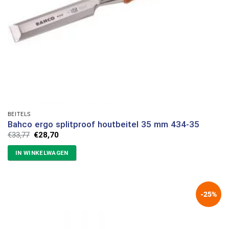
BEITELS
Bahco ergo splitproof houtbeitel 35 mm 434-35
Oorspronkelijke
Huidige
€
33,77
€
28,70
prijs
prijs
was:
is:
IN WINKELWAGEN
€33,77.
€28,70.
-25%