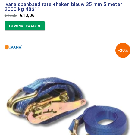
Ivana spanband ratel+haken blauw 35 mm 5 meter
2000 kg 48611
Oorspronkelijke
Huidige
€
16,32
€
13,06
prijs
prijs
was:
is:
IN WINKELWAGEN
€16,32.
€13,06.
-20%