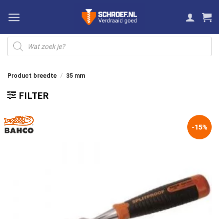
Ga
naar
inhoud
Producten
zoeken
Product breedte
/
35 mm
FILTER
-15%