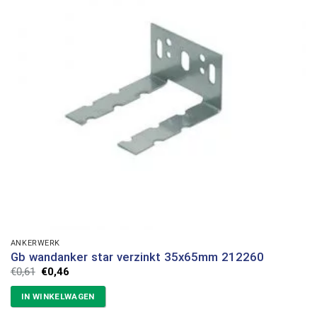
ANKERWERK
Gb wandanker star verzinkt 35x65mm 212260
Oorspronkelijke
Huidige
€
0,61
€
0,46
prijs
prijs
was:
is:
IN WINKELWAGEN
€0,61.
€0,46.