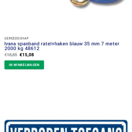
GEREEDSCHAP
Ivana spanband ratel+haken blauw 35 mm 7 meter
2000 kg 48612
Oorspronkelijke
Huidige
€
18,85
€
15,08
prijs
prijs
was:
is:
IN WINKELWAGEN
€18,85.
€15,08.