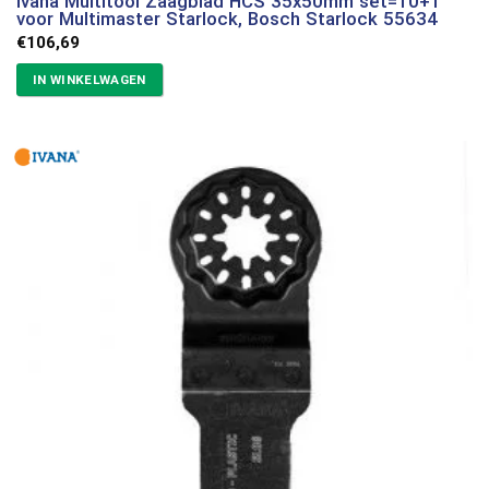
Ivana Multitool Zaagblad HCS 35x50mm set=10+1
voor Multimaster Starlock, Bosch Starlock 55634
€
106,69
IN WINKELWAGEN