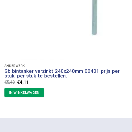
ANKERWERK
Gb bintanker verzinkt 240x240mm 00401 prijs per
stuk, per stuk te bestellen.
Oorspronkelijke
Huidige
€
5,48
€
4,11
prijs
prijs
was:
is:
IN WINKELWAGEN
€5,48.
€4,11.