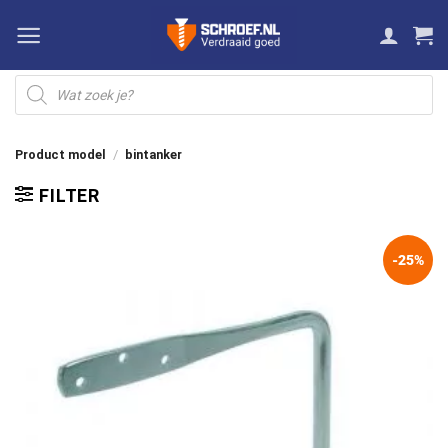
Ga
naar
inhoud
Producten
zoeken
Product model
/
bintanker
FILTER
-25%