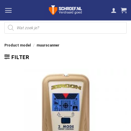
Ga
naar
inhoud
Producten
zoeken
Product model
/
muurscanner
FILTER