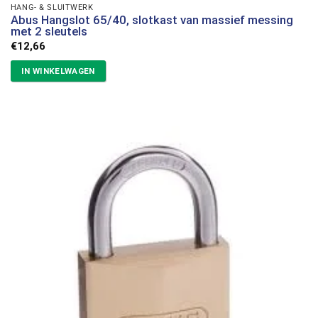
HANG- & SLUITWERK
Abus Hangslot 65/40, slotkast van massief messing
met 2 sleutels
€
12,66
IN WINKELWAGEN