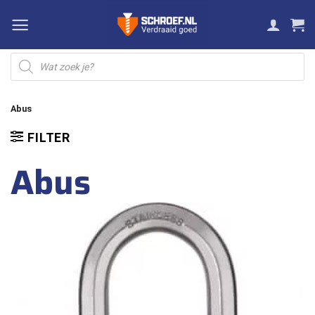
Ga
naar
inhoud
Producten
zoeken
Abus
FILTER
Abus