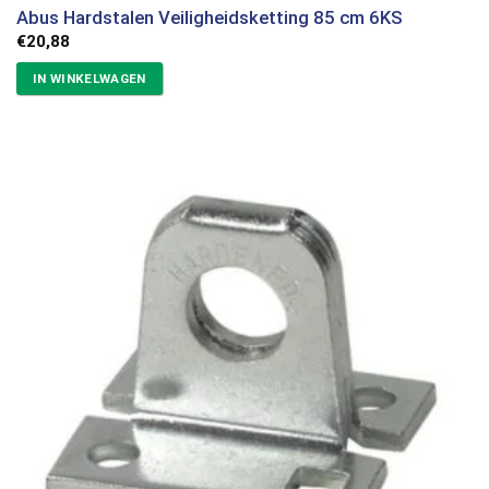
Abus Hardstalen Veiligheidsketting 85 cm 6KS
€
20,88
IN WINKELWAGEN