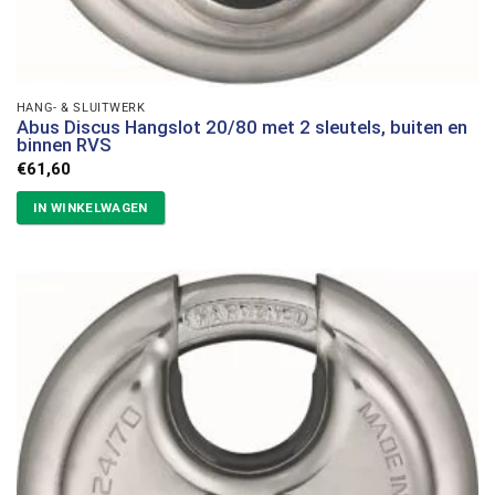
HANG- & SLUITWERK
Abus Discus Hangslot 20/80 met 2 sleutels, buiten en
binnen RVS
€
61,60
IN WINKELWAGEN