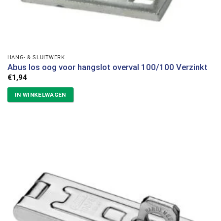
HANG- & SLUITWERK
Abus los oog voor hangslot overval 100/100 Verzinkt
€
1,94
IN WINKELWAGEN