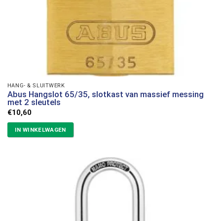
HANG- & SLUITWERK
Abus Hangslot 65/35, slotkast van massief messing
met 2 sleutels
€
10,60
IN WINKELWAGEN