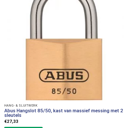
HANG- & SLUITWERK
Abus Hangslot 85/50, kast van massief messing met 2
sleutels
€
27,33