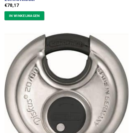
€
78,17
IN WINKELWAGEN