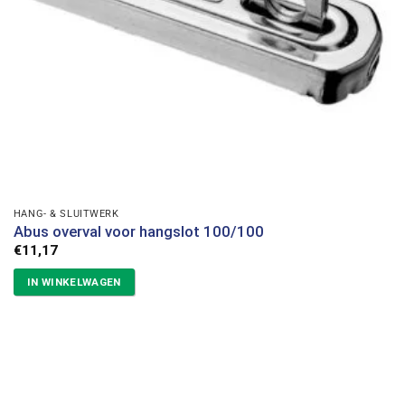
HANG- & SLUITWERK
Abus overval voor hangslot 100/100
€
11,17
IN WINKELWAGEN