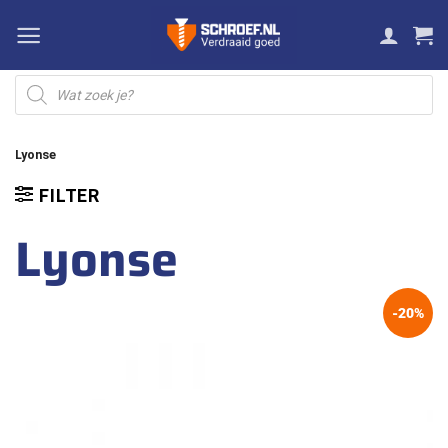
Ga
naar
inhoud
Producten
zoeken
Lyonse
FILTER
Lyonse
-20%