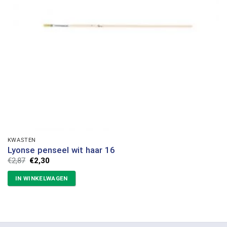
KWASTEN
Lyonse penseel wit haar 16
Oorspronkelijke
Huidige
€
2,87
€
2,30
prijs
prijs
was:
is:
IN WINKELWAGEN
€2,87.
€2,30.