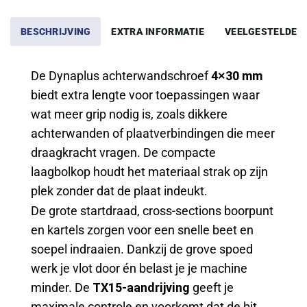
BESCHRIJVING
EXTRA INFORMATIE
VEELGESTELDE 
De Dynaplus achterwandschroef
4×30 mm
biedt extra lengte voor toepassingen waar
wat meer grip nodig is, zoals dikkere
achterwanden of plaatverbindingen die meer
draagkracht vragen. De compacte
laagbolkop houdt het materiaal strak op zijn
plek zonder dat de plaat indeukt.
De grote startdraad, cross-sections boorpunt
en kartels zorgen voor een snelle beet en
soepel indraaien. Dankzij de grove spoed
werk je vlot door én belast je je machine
minder. De
TX15-aandrijving
geeft je
maximale controle en voorkomt dat de bit