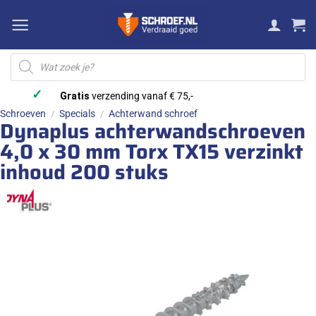
Ga
naar
inhoud
Producten
zoeken
✓
Gratis
verzending vanaf € 75,-
Schroeven
Specials
Achterwand schroef
/
/
Dynaplus achterwandschroeven
4,0 x 30 mm Torx TX15 verzinkt
inhoud 200 stuks