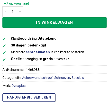
7 op voorraad
Dynaplus achterwandschroeven 4,0 x 30 mm Torx TX15 ver
IN WINKELWAGEN
✓
Klantbeoordeling
Uitstekend
✓
30 dagen bedenktijd
✓
Meerdere
schroefmaten
in één keer te bestellen
✓
Snelle
bezorging en
gratis
boven €75
Artikelnummer:
1468988
Categorieën:
Achterwand schroef
,
Schroeven
,
Specials
Merk:
Dynaplus
HANDIG ERBIJ BEKIJKEN