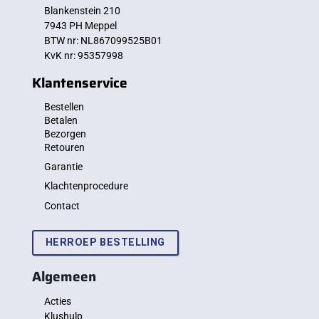
Blankenstein 210
7943 PH Meppel
BTW nr: NL867099525B01
KvK nr: 95357998
Klantenservice
Bestellen
Betalen
Bezorgen
Retouren
Garantie
Klachtenprocedure
Contact
HERROEP BESTELLING
Algemeen
Acties
Klushulp