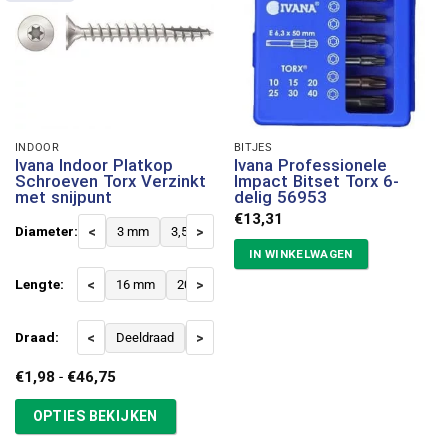
INDOOR
BITJES
Ivana Indoor Platkop
Ivana Professionele
Schroeven Torx Verzinkt
Impact Bitset Torx 6-
met snijpunt
delig 56953
€
13,31
Diameter:
<
3 mm
3,5 mm
>
4 mm
4,5 mm
5 mm
6 mm
IN WINKELWAGEN
Lengte:
<
16 mm
20 mm
>
25 mm
30 mm
35 mm
40 
Draad:
<
Deeldraad
Voldraad
>
Prijsklasse:
€
1,98
-
€
46,75
€1,98
tot
OPTIES BEKIJKEN
€46,75