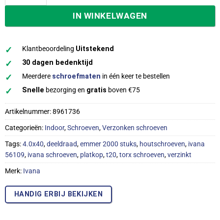
IN WINKELWAGEN
✓
Klantbeoordeling
Uitstekend
✓
30 dagen bedenktijd
✓
Meerdere
schroefmaten
in één keer te bestellen
✓
Snelle
bezorging en
gratis
boven €75
Artikelnummer:
8961736
Categorieën:
Indoor
,
Schroeven
,
Verzonken schroeven
Tags:
4.0x40
,
deeldraad
,
emmer 2000 stuks
,
houtschroeven
,
ivana
56109
,
ivana schroeven
,
platkop
,
t20
,
torx schroeven
,
verzinkt
Merk:
Ivana
HANDIG ERBIJ BEKIJKEN