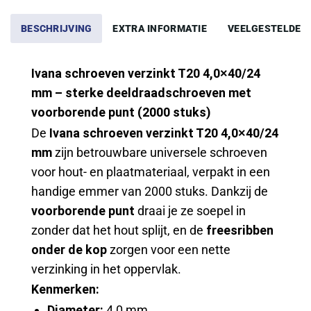
BESCHRIJVING
EXTRA INFORMATIE
VEELGESTELDE 
Ivana schroeven verzinkt T20 4,0×40/24
mm – sterke deeldraadschroeven met
voorborende punt (2000 stuks)
De
Ivana schroeven verzinkt T20 4,0×40/24
mm
zijn betrouwbare universele schroeven
voor hout- en plaatmateriaal, verpakt in een
handige emmer van 2000 stuks. Dankzij de
voorborende punt
draai je ze soepel in
zonder dat het hout splijt, en de
freesribben
onder de kop
zorgen voor een nette
verzinking in het oppervlak.
Kenmerken:
Diameter:
4,0 mm