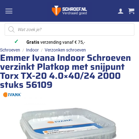
Ga
naar
inhoud
Producten
zoeken
✓
Gratis
verzending vanaf € 75,-
Schroeven
Indoor
Verzonken schroeven
/
/
Emmer Ivana Indoor Schroeven
verzinkt Platkop met snijpunt
Torx TX-20 4.0×40/24 2000
stuks 56109