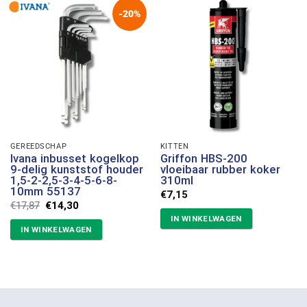
-20%
GEREEDSCHAP
KITTEN
Ivana inbusset kogelkop
Griffon HBS-200
9-delig kunststof houder
vloeibaar rubber koker
1,5-2-2,5-3-4-5-6-8-
310ml
10mm 55137
€
7,15
Oorspronkelijke
Huidige
€
17,87
€
14,30
prijs
prijs
IN WINKELWAGEN
was:
is:
IN WINKELWAGEN
€17,87.
€14,30.