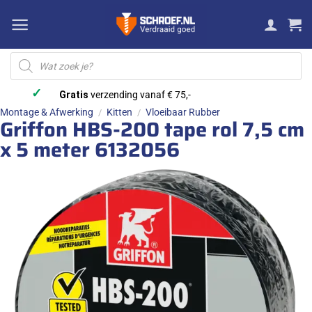
Ga
naar
inhoud
Producten
zoeken
✓
Gratis
verzending vanaf € 75,-
Montage & Afwerking
Kitten
Vloeibaar Rubber
/
/
Griffon HBS-200 tape rol 7,5 cm
x 5 meter 6132056