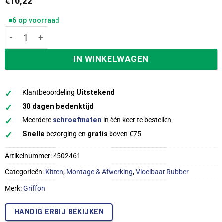
€
10,22
6 op voorraad
Griffon HBS-200 tape rol 7,5 cm x 5 meter 6132056 aantal
IN WINKELWAGEN
✓
Klantbeoordeling
Uitstekend
✓
30 dagen bedenktijd
✓
Meerdere
schroefmaten
in één keer te bestellen
✓
Snelle
bezorging en
gratis
boven €75
Artikelnummer:
4502461
Categorieën:
Kitten
,
Montage & Afwerking
,
Vloeibaar Rubber
Merk:
Griffon
HANDIG ERBIJ BEKIJKEN