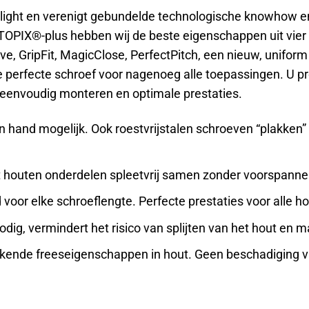
light en verenigt gebundelde technologische knowhow en
TOPIX®-plus hebben wij de beste eigenschappen uit vier
e, GripFit, MagicClose, PerfectPitch, een nieuw, unifo
rfecte schroef voor nagenoeg alle toepassingen. U profi
 eenvoudig monteren en optimale prestaties.
hand mogelijk. Ook roestvrijstalen schroeven “plakken” v
t houten onderdelen spleetvrij samen zonder voorspanne
voor elke schroeflengte. Perfecte prestaties voor alle 
, vermindert het risico van splijten van het hout en ma
ekende freeseigenschappen in hout. Geen beschadiging va