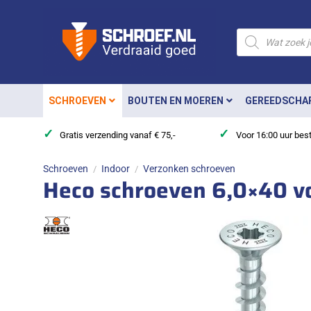
Ga
naar
Producten
zoeken
inhoud
SCHROEVEN
BOUTEN EN MOEREN
GEREEDSCHA
✓
✓
Gratis verzending vanaf € 75,-
Voor 16:00 uur bes
Schroeven
Indoor
Verzonken schroeven
/
/
Heco schroeven 6,0×40 vo