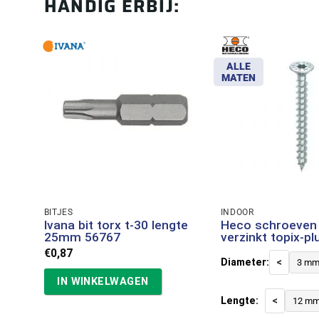
HANDIG ERBIJ:
ALLE
MATEN
BITJES
INDOOR
Ivana bit torx t-30 lengte
Heco schroeven 
25mm 56767
verzinkt topix-pl
€
0,87
Diameter:
<
3 m
IN WINKELWAGEN
Lengte:
<
12 m