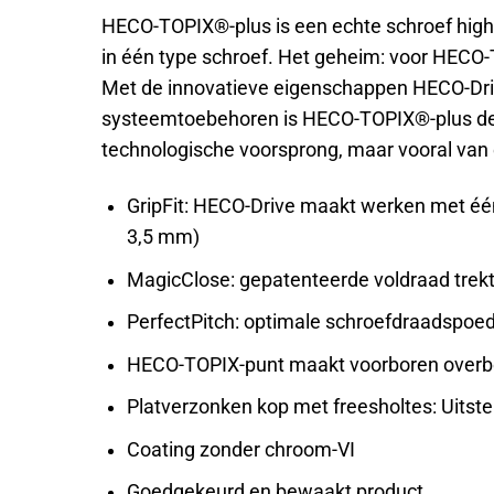
HECO-TOPIX®-plus is een echte schroef high
in één type schroef. Het geheim: voor HECO-
Met de innovatieve eigenschappen HECO-Driv
systeemtoebehoren is HECO-TOPIX®-plus de pe
technologische voorsprong, maar vooral van
GripFit: HECO-Drive maakt werken met één 
3,5 mm)
MagicClose: gepatenteerde voldraad trek
PerfectPitch: optimale schroefdraadspoed 
HECO-TOPIX-punt maakt voorboren overbodig
Platverzonken kop met freesholtes: Uitst
Coating zonder chroom-VI
Goedgekeurd en bewaakt product