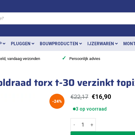
P
PLUGGEN
BOUWPRODUCTEN
IJZERWAREN
MONT
✓
teld, vandaag verzonden
Persoonlijk advies
ldraad torx t-30 verzinkt top
Oorspronkelijke
Huidige
€
22,17
€
16,90
-24%
prijs
prijs
was:
is:
3 op voorraad
€22,17.
€16,90.
Heco schroeven 6,0x40 voldra