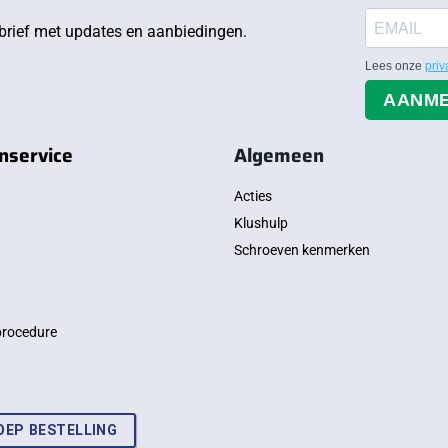
rief met updates en aanbiedingen.
Lees onze
priv
AANM
nservice
Algemeen
Acties
Klushulp
Schroeven kenmerken
procedure
OEP BESTELLING