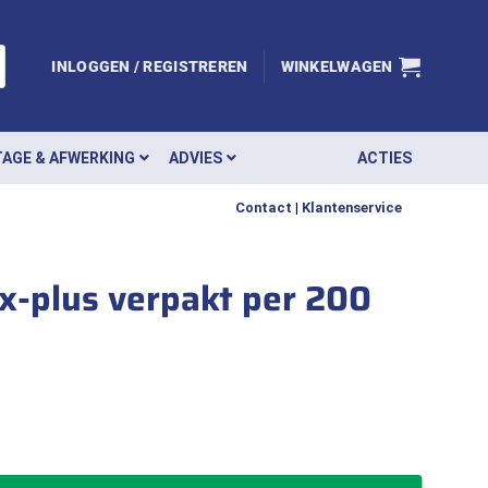
INLOGGEN / REGISTREREN
WINKELWAGEN
AGE & AFWERKING
ADVIES
ACTIES
Contact
|
Klantenservice
ix-plus verpakt per 200
ad torx t-30 verzinkt topix-plus verpakt per 200 aantal