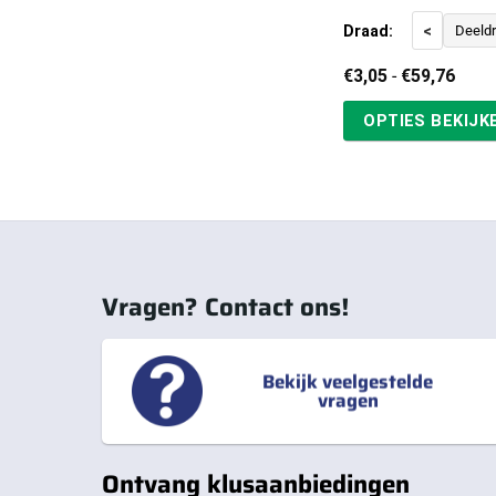
Draad:
<
Deeld
Prijs
€
3,05
-
€
59,76
€3,0
tot
OPTIES BEKIJK
€59,
Vragen? Contact ons!
Bekijk veelgestelde
vragen
Ontvang klusaanbiedingen