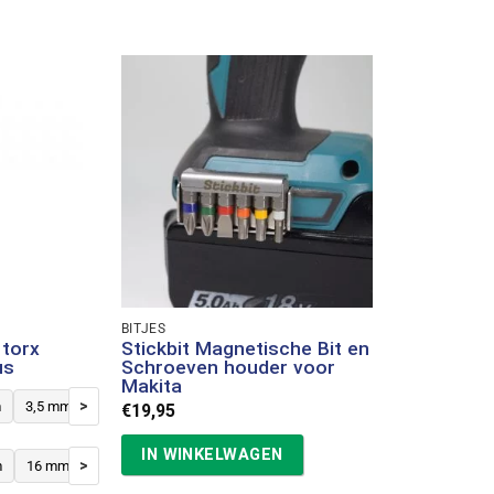
BITJES
torx
Stickbit Magnetische Bit en
us
Schroeven houder voor
Makita
>
m
3,5 mm
4 mm
4,5 mm
5 mm
6 mm
€
19,95
IN WINKELWAGEN
>
m
16 mm
20 mm
25 mm
30 mm
35 mm
40 mm
45 mm