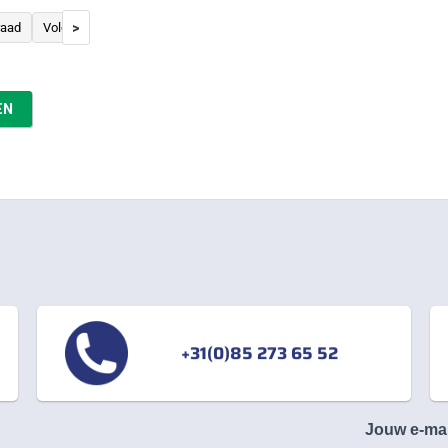
>
raad
Voldraad
klasse:
5
EN
76
+31(0)85 273 65 52
Jouw e-ma