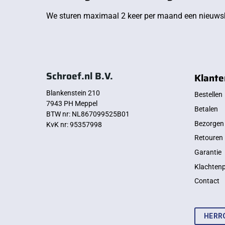
We sturen maximaal 2 keer per maand een nieuwsb
Schroef.nl B.V.
Klante
Blankenstein 210
Bestellen
7943 PH Meppel
Betalen
BTW nr: NL867099525B01
Bezorgen
KvK nr: 95357998
Retouren
Garantie
Klachten
Contact
HERR