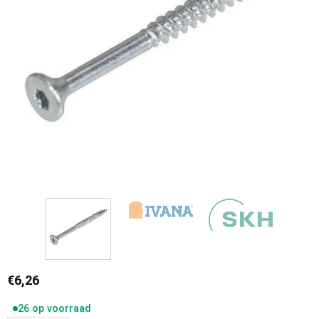
€
6,26
26 op voorraad