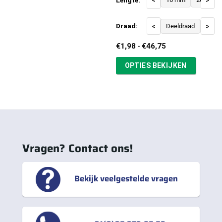
<
>
Draad:
<
Deeldraad
Voldr
>
Prijsklasse:
€
1,98
-
€
46,75
€1,98
tot
OPTIES BEKIJKEN
€46,75
Vragen? Contact ons!
Bekijk veelgestelde vragen