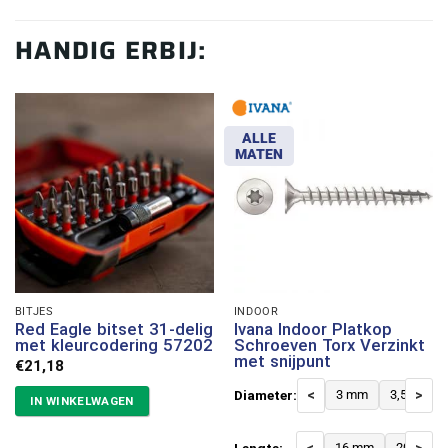
HANDIG ERBIJ:
ALLE
MATEN
BITJES
INDOOR
Red Eagle bitset 31-delig
Ivana Indoor Platkop
met kleurcodering 57202
Schroeven Torx Verzinkt
met snijpunt
€
21,18
Diameter:
<
3 mm
3,5 mm
>
IN WINKELWAGEN
Lengte:
16 mm
20 mm