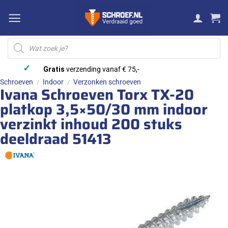
Ga
naar
inhoud
Producten
zoeken
✓
Gratis
verzending vanaf € 75,-
Schroeven
Indoor
Verzonken schroeven
/
/
Ivana Schroeven Torx TX-20
platkop 3,5×50/30 mm indoor
verzinkt inhoud 200 stuks
deeldraad 51413