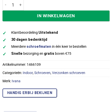
Ivana Schroeven Torx TX-20 platkop 3,5x50/30 mm indoor 
IN WINKELWAGEN
✓
Klantbeoordeling
Uitstekend
✓
30 dagen bedenktijd
✓
Meerdere
schroefmaten
in één keer te bestellen
✓
Snelle
bezorging en
gratis
boven €75
Artikelnummer:
1466109
Categorieën:
Indoor
,
Schroeven
,
Verzonken schroeven
Merk:
Ivana
HANDIG ERBIJ BEKIJKEN