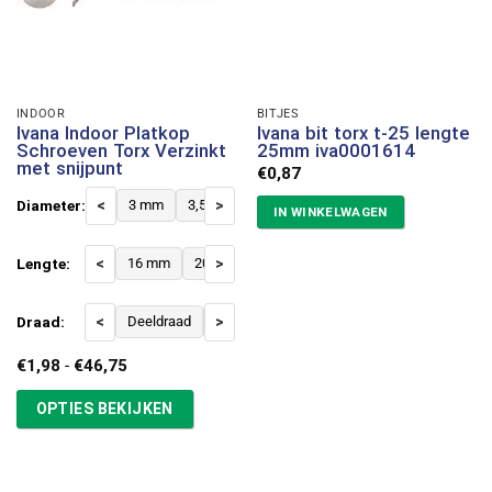
INDOOR
BITJES
Ivana Indoor Platkop
Ivana bit torx t-25 lengte
Schroeven Torx Verzinkt
25mm iva0001614
met snijpunt
€
0,87
Diameter:
<
3 mm
3,5 mm
>
4 mm
4,5 mm
5 mm
6 mm
IN WINKELWAGEN
Lengte:
<
16 mm
20 mm
>
25 mm
30 mm
35 mm
40 
Draad:
<
Deeldraad
Voldraad
>
Prijsklasse:
€
1,98
-
€
46,75
€1,98
tot
OPTIES BEKIJKEN
€46,75