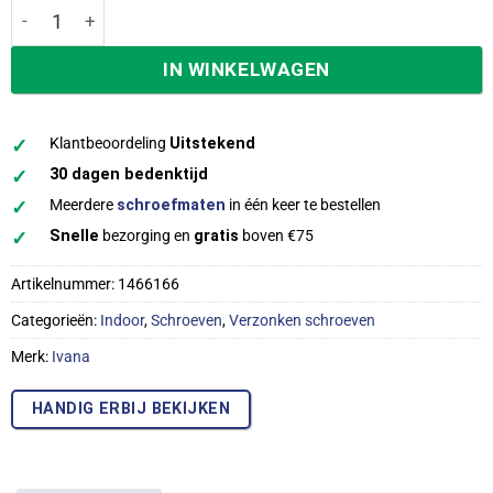
Ivana Schroeven Torx TX-25 platkop 6,0x180/70mm indoor 
IN WINKELWAGEN
✓
Klantbeoordeling
Uitstekend
✓
30 dagen bedenktijd
✓
Meerdere
schroefmaten
in één keer te bestellen
✓
Snelle
bezorging en
gratis
boven €75
Artikelnummer:
1466166
Categorieën:
Indoor
,
Schroeven
,
Verzonken schroeven
Merk:
Ivana
HANDIG ERBIJ BEKIJKEN