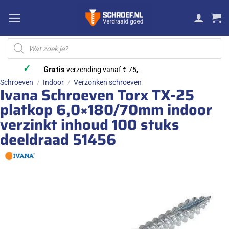
Ga
naar
inhoud
Producten
zoeken
✓
Gratis
verzending vanaf € 75,-
Schroeven
Indoor
Verzonken schroeven
/
/
Ivana Schroeven Torx TX-25
platkop 6,0×180/70mm indoor
verzinkt inhoud 100 stuks
deeldraad 51456