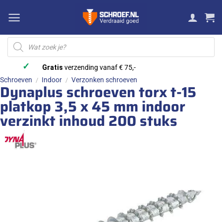
Ga
naar
inhoud
Producten
zoeken
✓
Gratis
verzending vanaf € 75,-
Schroeven
Indoor
Verzonken schroeven
/
/
Dynaplus schroeven torx t-15
platkop 3,5 x 45 mm indoor
verzinkt inhoud 200 stuks