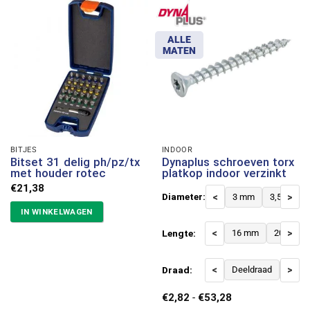
ALLE
MATEN
BITJES
INDOOR
Bitset 31 delig ph/pz/tx
Dynaplus schroeven torx
met houder rotec
platkop indoor verzinkt
€
21,38
Diameter:
<
3 mm
3,5 mm
>
IN WINKELWAGEN
Lengte:
<
16 mm
20 mm
>
Draad:
<
Deeldraad
Voldr
>
Prijsklasse:
€
2,82
-
€
53,28
€2,82