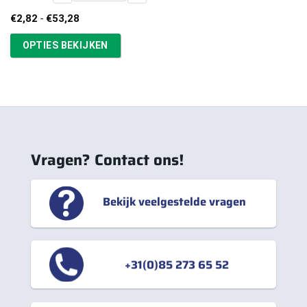
Prijsklasse:
€
2,82
-
€
53,28
€2,82
tot
OPTIES BEKIJKEN
€53,28
Vragen? Contact ons!
Bekijk veelgestelde vragen
+31(0)85 273 65 52