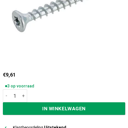
€
9,61
3 op voorraad
Dynaplus schroeven torx t-25 platkop 5,0 x 35 mm indoor 
IN WINKELWAGEN
Klantbeoordeling
Uitstekend