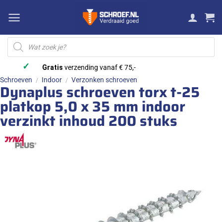
Ga
naar
inhoud
Producten
zoeken
✓
Gratis
verzending vanaf € 75,-
Schroeven
Indoor
Verzonken schroeven
/
/
Dynaplus schroeven torx t-25
platkop 5,0 x 35 mm indoor
verzinkt inhoud 200 stuks