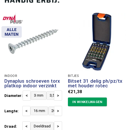
HANDIG ERBIJ:
ALLE
MATEN
INDOOR
BITJES
Dynaplus schroeven torx
Bitset 31 delig ph/pz/tx
platkop indoor verzinkt
met houder rotec
€
21,38
Diameter:
<
3 mm
3,5 mm
>
4 mm
4,5 mm
5 mm
6 mm
IN WINKELWAGEN
Lengte:
<
16 mm
20 mm
>
25 mm
30 mm
35 mm
40 
Draad:
<
Deeldraad
Voldraad
>