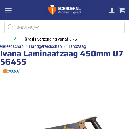
Ga
naar
inhoud
Producten
zoeken
✓
Gratis
verzending vanaf € 75,-
Gereedschap
Handgereedschap
Handzaag
/
/
Ivana Laminaatzaag 450mm U7
56455