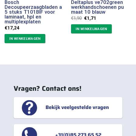
Bosch
Deltaplus ve702green
Decoupeerzaagbladen a
werkhandschoenen pu
5 stuks T101BIF voor
maat 10 blauw
laminaat, hpl en
Oorspronkelijke
Huidige
€
1,90
€
1,71
multiplexplaten
prijs
prijs
was:
is:
€
17,24
IN WINKELWAGEN
€1,90.
€1,71.
IN WINKELWAGEN
Vragen? Contact ons!
Bekijk veelgestelde vragen
+31(0)85 273 65 52