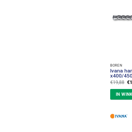
BOREN
Ivana ha
x400/45
Oo
€
19,88
€
pr
wa
IN WIN
€1