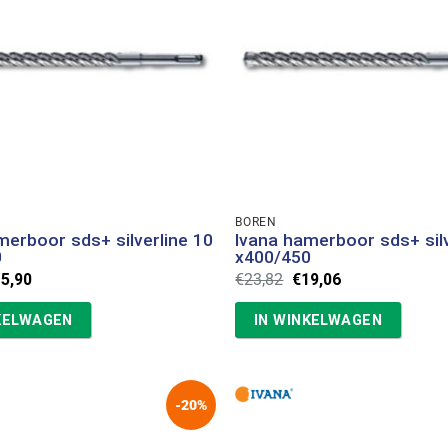
BOREN
merboor sds+ silverline 10
Ivana hamerboor sds+ silv
0
x400/450
rspronkelijke
Huidige
Oorspronkelijke
Huidige
15,90
€
23,82
€
19,06
ijs
prijs
prijs
prijs
s:
is:
was:
is:
KELWAGEN
IN WINKELWAGEN
9,88.
€15,90.
€23,82.
€19,06.
-20%