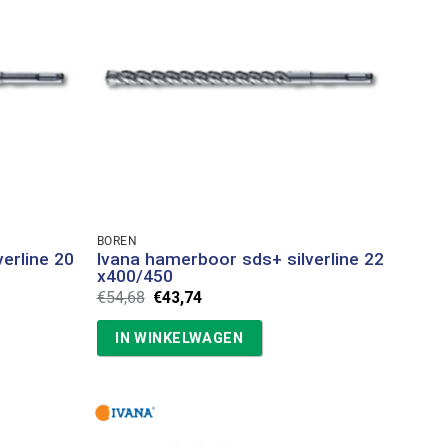
BOREN
erline 20
Ivana hamerboor sds+ silverline 22
x400/450
Oorspronkelijke
Huidige
€
54,68
€
43,74
prijs
prijs
was:
is:
IN WINKELWAGEN
€54,68.
€43,74.