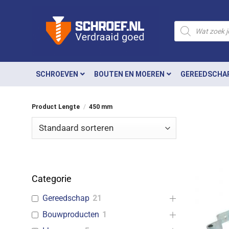
Ga
naar
Producten
zoeken
inhoud
SCHROEVEN
BOUTEN EN MOEREN
GEREEDSCHA
Product Lengte
/
450 mm
Categorie
Gereedschap
21
Bouwproducten
1