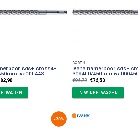
BOREN
amerboor sds+ cross4+
Ivana hamerboor sds+ cr
450mm iva000448
30×400/450mm iva00045
orspronkelijke
Huidige
Oorspronkelijke
Huidige
€
82,98
€
95,72
€
76,58
rijs
prijs
prijs
prijs
as:
is:
was:
is:
KELWAGEN
IN WINKELWAGEN
103,73.
€82,98.
€95,72.
€76,58.
-20%