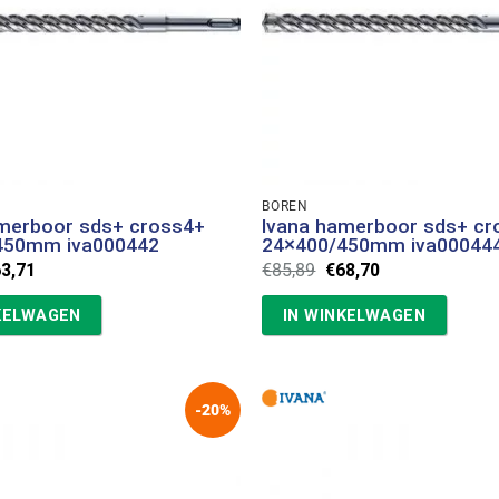
BOREN
amerboor sds+ cross4+
Ivana hamerboor sds+ cr
450mm iva000442
24×400/450mm iva00044
rspronkelijke
Huidige
Oorspronkelijke
Huidige
63,71
€
85,89
€
68,70
ijs
prijs
prijs
prijs
s:
is:
was:
is:
KELWAGEN
IN WINKELWAGEN
9,63.
€63,71.
€85,89.
€68,70.
-20%