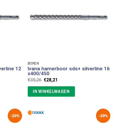
BOREN
erline 12
Ivana hamerboor sds+ silverline 16
x400/450
Oorspronkelijke
Huidige
€
35,26
€
28,21
prijs
prijs
was:
is:
IN WINKELWAGEN
€35,26.
€28,21.
-20%
-20%