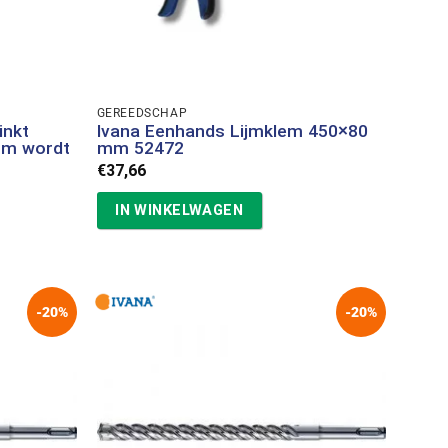
GEREEDSCHAP
inkt
Ivana Eenhands Lijmklem 450×80
mm wordt
mm 52472
€
37,66
IN WINKELWAGEN
-20%
-20%