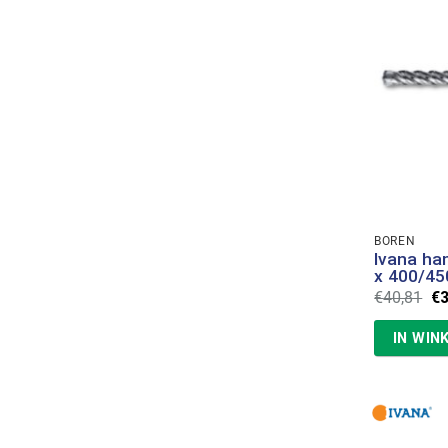
BOREN
Ivana ha
x 400/45
Oo
€
40,81
€
pr
wa
IN WIN
€4