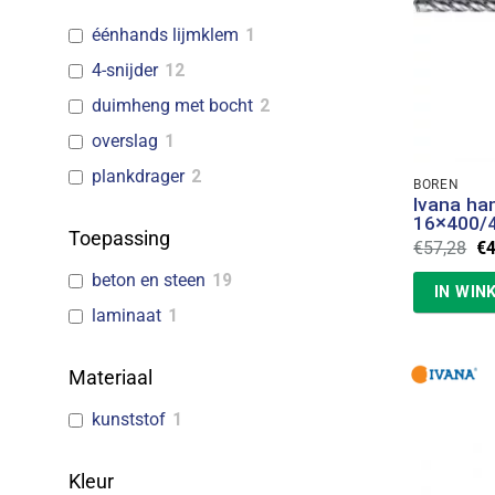
éénhands lijmklem
1
4-snijder
12
duimheng met bocht
2
overslag
1
plankdrager
2
BOREN
Ivana h
16×400/
Toepassing
Oo
€
57,28
€
pr
wa
beton en steen
19
IN WIN
€5
laminaat
1
Materiaal
kunststof
1
Kleur