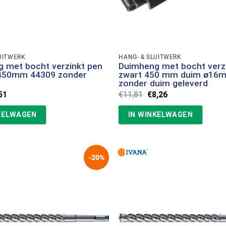
UITWERK
HANG- & SLUITWERK
 met bocht verzinkt pen
Duimheng met bocht verz
50mm 44309 zonder
zwart 450 mm duim ø16
zonder duim geleverd
spronkelijke
Huidige
Oorspronkelijke
Huidige
51
€
11,81
€
8,26
s
prijs
prijs
prijs
:
is:
was:
is:
KELWAGEN
IN WINKELWAGEN
85.
€7,51.
€11,81.
€8,26.
-20%