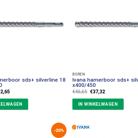
BOREN
merboor sds+ silverline 18
Ivana hamerboor sds+ silv
0
x400/450
rspronkelijke
Huidige
Oorspronkelijke
Huidige
32,65
€
46,65
€
37,32
ijs
prijs
prijs
prijs
s:
is:
was:
is:
KELWAGEN
IN WINKELWAGEN
0,81.
€32,65.
€46,65.
€37,32.
-20%