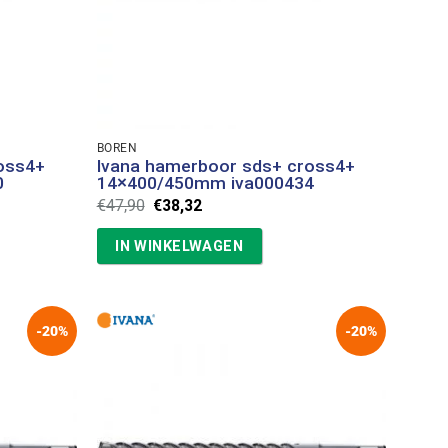
BOREN
oss4+
Ivana hamerboor sds+ cross4+
0
14×400/450mm iva000434
Oorspronkelijke
Huidige
€
47,90
€
38,32
prijs
prijs
was:
is:
IN WINKELWAGEN
€47,90.
€38,32.
-20%
-20%