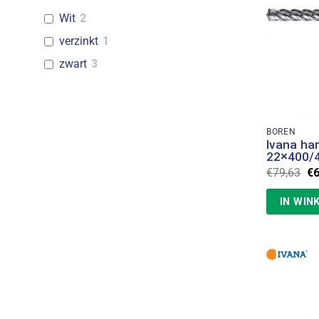
Wit
2
verzinkt
1
zwart
3
BOREN
Ivana h
22×400/
Oo
€
79,63
€
pr
wa
IN WIN
€7