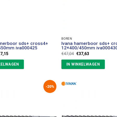
BOREN
amerboor sds+ cross4+
Ivana hamerboor sds+ cr
450mm iva000425
12×400/450mm iva00043
rspronkelijke
Huidige
Oorspronkelijke
Huidige
37,15
€
47,04
€
37,63
ijs
prijs
prijs
prijs
s:
is:
was:
is:
KELWAGEN
IN WINKELWAGEN
6,44.
€37,15.
€47,04.
€37,63.
-20%