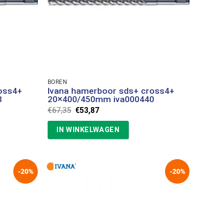
BOREN
oss4+
Ivana hamerboor sds+ cross4+
8
20×400/450mm iva000440
Oorspronkelijke
Huidige
€
67,35
€
53,87
prijs
prijs
was:
is:
IN WINKELWAGEN
€67,35.
€53,87.
-20%
-20%