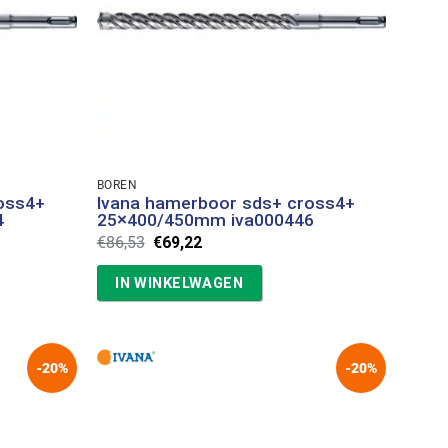
BOREN
oss4+
Ivana hamerboor sds+ cross4+
4
25×400/450mm iva000446
Oorspronkelijke
Huidige
€
86,53
€
69,22
prijs
prijs
was:
is:
IN WINKELWAGEN
€86,53.
€69,22.
-20%
-20%