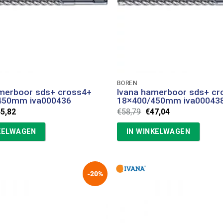
BOREN
amerboor sds+ cross4+
Ivana hamerboor sds+ cr
450mm iva000436
18×400/450mm iva00043
rspronkelijke
Huidige
Oorspronkelijke
Huidige
45,82
€
58,79
€
47,04
ijs
prijs
prijs
prijs
s:
is:
was:
is:
KELWAGEN
IN WINKELWAGEN
7,28.
€45,82.
€58,79.
€47,04.
-20%