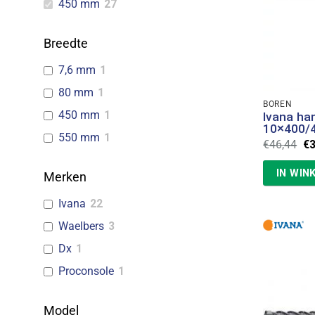
450 mm
27
Breedte
7,6 mm
1
80 mm
1
BOREN
450 mm
1
Ivana h
10×400/
550 mm
1
Oo
€
46,44
€
pr
wa
IN WIN
€4
Merken
Ivana
22
Waelbers
3
Dx
1
Proconsole
1
Model