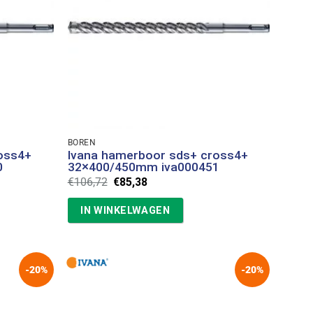
BOREN
oss4+
Ivana hamerboor sds+ cross4+
0
32×400/450mm iva000451
Oorspronkelijke
Huidige
€
106,72
€
85,38
prijs
prijs
was:
is:
IN WINKELWAGEN
€106,72.
€85,38.
-20%
-20%