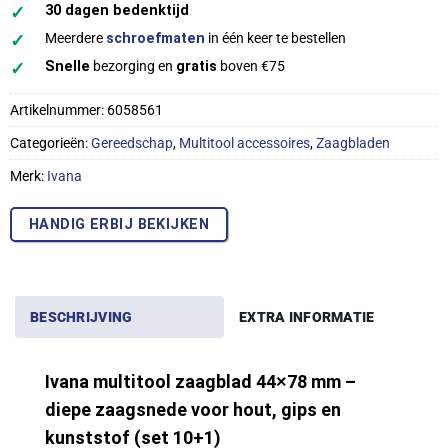
✓
30 dagen bedenktijd
✓
Meerdere
schroefmaten
in één keer te bestellen
✓
Snelle
bezorging en
gratis
boven €75
Artikelnummer:
6058561
Categorieën:
Gereedschap
,
Multitool accessoires
,
Zaagbladen
Merk:
Ivana
HANDIG ERBIJ BEKIJKEN
BESCHRIJVING
EXTRA INFORMATIE
Ivana multitool zaagblad 44×78 mm –
diepe zaagsnede voor hout, gips en
kunststof (set 10+1)