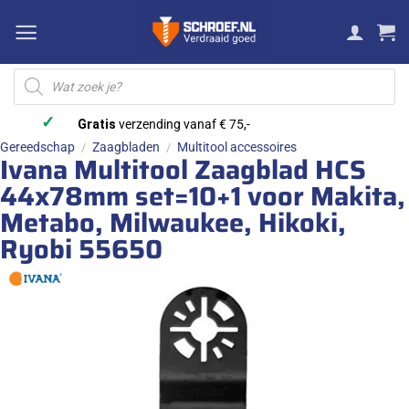
Ga
naar
inhoud
Producten
zoeken
✓
Gratis
verzending vanaf € 75,-
Gereedschap
Zaagbladen
Multitool accessoires
/
/
Ivana Multitool Zaagblad HCS
44x78mm set=10+1 voor Makita,
Metabo, Milwaukee, Hikoki,
Ryobi 55650