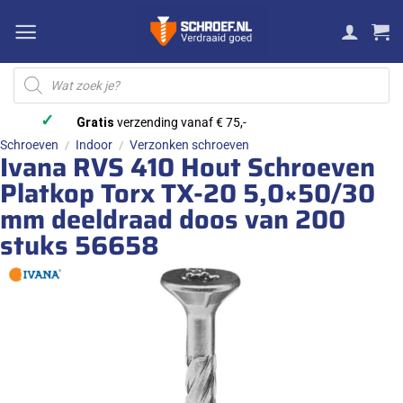
Ga
naar
inhoud
Producten
zoeken
✓
Gratis
verzending vanaf € 75,-
Schroeven
Indoor
Verzonken schroeven
/
/
Ivana RVS 410 Hout Schroeven
Platkop Torx TX-20 5,0×50/30
mm deeldraad doos van 200
stuks 56658