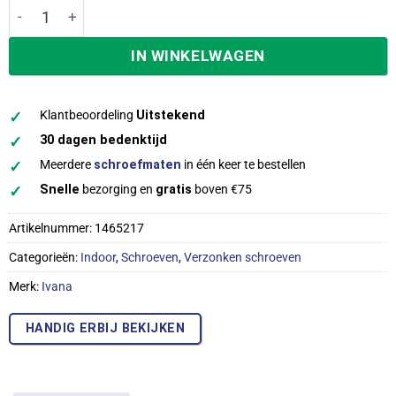
Ivana RVS 410 Hout Schroeven Platkop Torx TX-20 5,0x50
IN WINKELWAGEN
✓
Klantbeoordeling
Uitstekend
✓
30 dagen bedenktijd
✓
Meerdere
schroefmaten
in één keer te bestellen
✓
Snelle
bezorging en
gratis
boven €75
Artikelnummer:
1465217
Categorieën:
Indoor
,
Schroeven
,
Verzonken schroeven
Merk:
Ivana
HANDIG ERBIJ BEKIJKEN