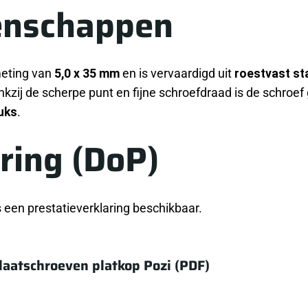
enschappen
meting van
5,0 x 35 mm
en is vervaardigd uit
roestvast st
nkzij de scherpe punt en fijne schroefdraad is de schroe
uks
.
ring (DoP)
een prestatieverklaring beschikbaar.
laatschroeven platkop Pozi (PDF)