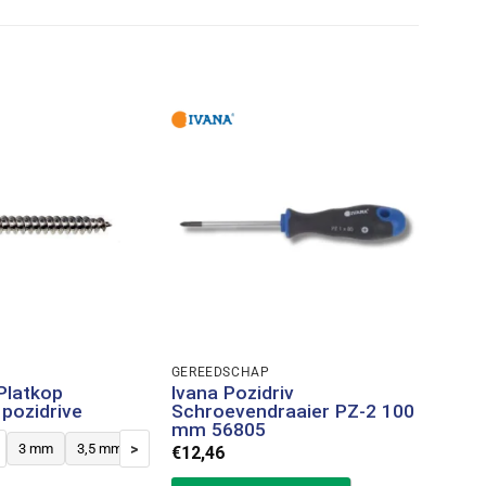
GEREEDSCHAP
BITJES
Platkop
Ivana Pozidriv
Red E
pozidrive
Schroevendraaier PZ-2 100
met 
mm 56805
€
21,1
>
3 mm
3,5 mm
4 mm
4,5 mm
5 mm
6 mm
€
12,46
IN