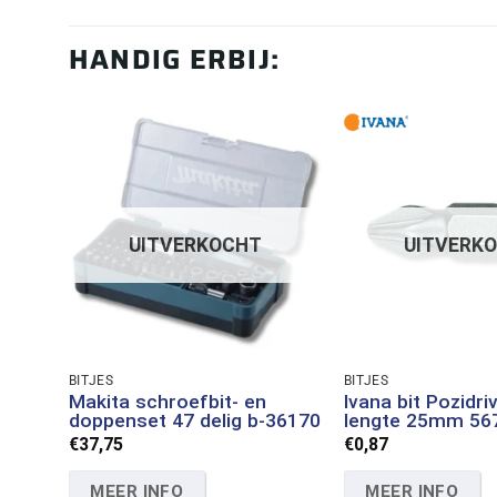
HANDIG ERBIJ:
UITVERKOCHT
UITVERK
BITJES
BITJES
Makita schroefbit- en
Ivana bit Pozidri
doppenset 47 delig b-36170
lengte 25mm 56
€
37,75
€
0,87
MEER INFO
MEER INFO