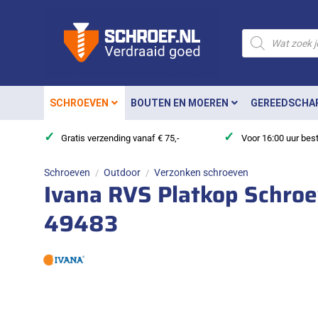
Ga
naar
Producten
zoeken
inhoud
SCHROEVEN
BOUTEN EN MOEREN
GEREEDSCHA
✓
✓
Gratis verzending vanaf € 75,-
Voor 16:00 uur bes
Schroeven
Outdoor
Verzonken schroeven
/
/
Ivana RVS Platkop Schro
49483