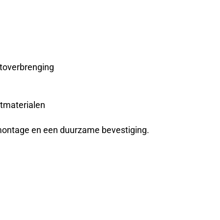
htoverbrenging
atmaterialen
 montage en een duurzame bevestiging.