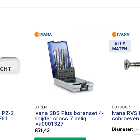
ALLE
MATEN
OCHT
BOREN
OUTDOOR
v PZ-2
Ivana SDS Plus borenset 4-
Ivana RVS 
761
snijder cross 7 delig
schroeven 
iva0001327
Diameter:
<
€
51,43