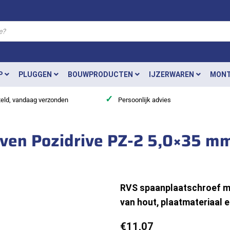
P
PLUGGEN
BOUWPRODUCTEN
IJZERWAREN
MONT
✓
teld, vandaag verzonden
Persoonlijk advies
even Pozidrive PZ-2 5,0×35 m
RVS spaanplaatschroef met
van hout, plaatmateriaal e
€
11,07