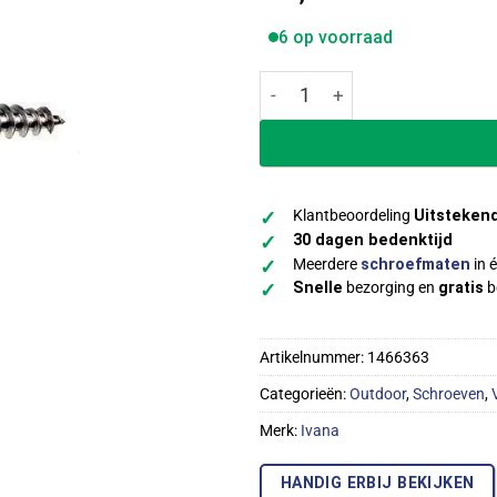
6 op voorraad
Ivana RVS Platkop Schroeven
Klantbeoordeling
Uitsteken
✓
30 dagen bedenktijd
✓
Meerdere
schroefmaten
in é
✓
Snelle
bezorging en
gratis
b
✓
Artikelnummer:
1466363
Categorieën:
Outdoor
,
Schroeven
,
Merk:
Ivana
HANDIG ERBIJ BEKIJKEN