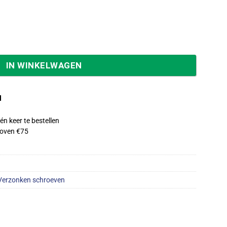
 Pozidrive PZ-2 5,0×35 mm doos van 200 stuks 49483 aanta
IN WINKELWAGEN
d
én keer te bestellen
oven €75
Verzonken schroeven