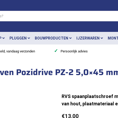
P
PLUGGEN
BOUWPRODUCTEN
IJZERWAREN
MONT
✓
teld, vandaag verzonden
Persoonlijk advies
even Pozidrive PZ-2 5,0×45 m
RVS spaanplaatschroef met
van hout, plaatmateriaal e
€
13,00