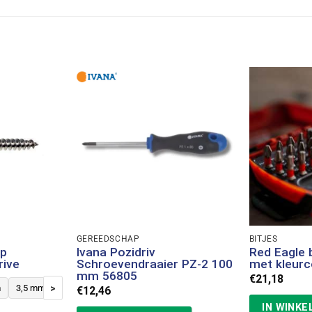
GEREEDSCHAP
BITJES
op
Ivana Pozidriv
Red Eagle b
rive
Schroevendraaier PZ-2 100
met kleurc
mm 56805
€
21,18
>
m
3,5 mm
4 mm
4,5 mm
5 mm
6 mm
€
12,46
IN WINK