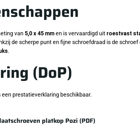
enschappen
meting van
5,0 x 45 mm
en is vervaardigd uit
roestvast st
nkzij de scherpe punt en fijne schroefdraad is de schroe
uks
.
ring (DoP)
een prestatieverklaring beschikbaar.
laatschroeven platkop Pozi (PDF)