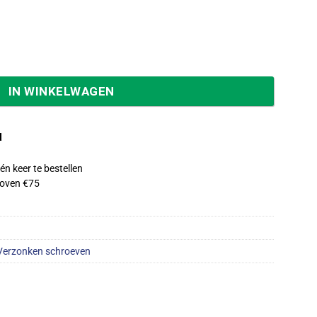
 Pozidrive PZ-2 5,0×45 mm doos van 200 stuks 49485 aanta
IN WINKELWAGEN
d
én keer te bestellen
oven €75
Verzonken schroeven