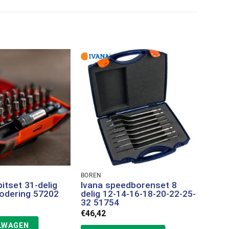
BOREN
BOREN
itset 31-delig
Ivana speedborenset 8
Ivan
odering 57202
delig 12-14-16-18-20-22-25-
snijd
32 51754
iva0
€
46,42
€
51,4
ELWAGEN