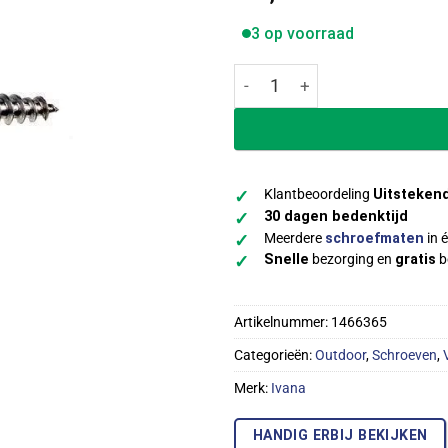
3 op voorraad
Ivana RVS Platkop Schroeven
Klantbeoordeling
Uitsteken
✓
30 dagen bedenktijd
✓
Meerdere
schroefmaten
in é
✓
Snelle
bezorging en
gratis
b
✓
Artikelnummer:
1466365
Categorieën:
Outdoor
,
Schroeven
,
Merk:
Ivana
HANDIG ERBIJ BEKIJKEN