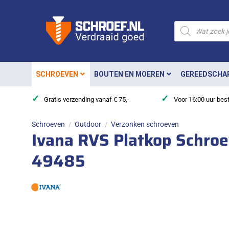
Ga
naar
Producten
zoeken
inhoud
SCHROEVEN
BOUTEN EN MOEREN
GEREEDSCHA
✓
✓
Gratis verzending vanaf € 75,-
Voor 16:00 uur bes
Schroeven
Outdoor
Verzonken schroeven
/
/
Ivana RVS Platkop Schro
49485