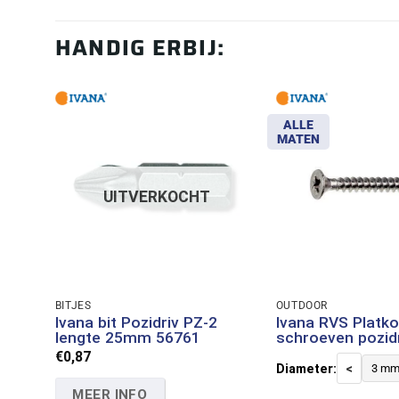
HANDIG ERBIJ:
ALLE
MATEN
UITVERKOCHT
BITJES
OUTDOOR
Ivana bit Pozidriv PZ-2
Ivana RVS Platk
lengte 25mm 56761
schroeven pozid
€
0,87
Diameter:
<
3 m
MEER INFO