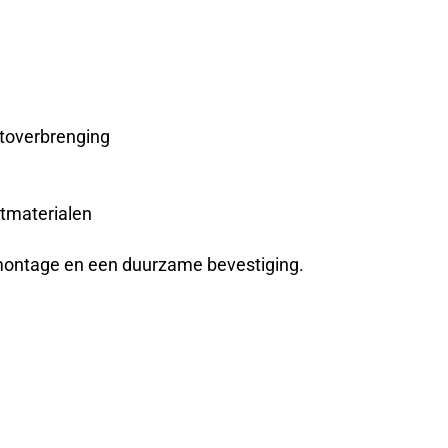
htoverbrenging
atmaterialen
 montage en een duurzame bevestiging.