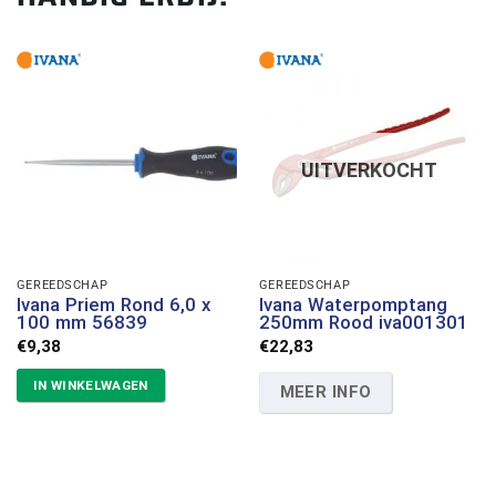
UITVERKOCHT
GEREEDSCHAP
GEREEDSCHAP
Ivana Priem Rond 6,0 x
Ivana Waterpomptang
100 mm 56839
250mm Rood iva001301
€
9,38
€
22,83
IN WINKELWAGEN
MEER INFO