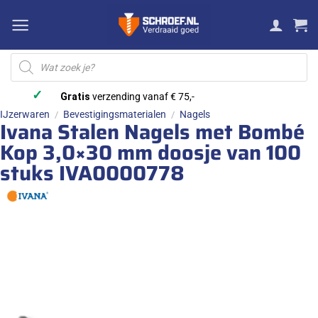
Ga
naar
inhoud
Producten
zoeken
✓
Gratis
verzending vanaf € 75,-
IJzerwaren
Bevestigingsmaterialen
Nagels
/
/
Ivana Stalen Nagels met Bombé
Kop 3,0×30 mm doosje van 100
stuks IVA0000778