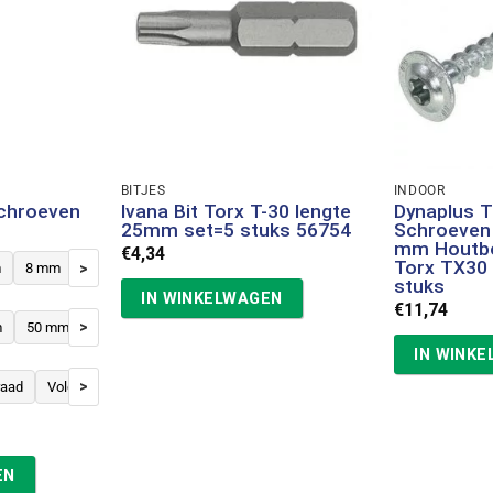
BITJES
INDOOR
schroeven
Ivana Bit Torx T-30 lengte
Dynaplus T
25mm set=5 stuks 56754
Schroeven 
mm Houtb
€
4,34
Torx TX30 
>
m
8 mm
stuks
IN WINKELWAGEN
€
11,74
>
m
50 mm
60 mm
70 mm
80 mm
90 mm
100 mm
120 mm
IN WINK
>
raad
Voldraad
klasse:
0
EN
54