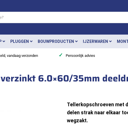
P
PLUGGEN
BOUWPRODUCTEN
IJZERWAREN
MONT
✓
teld, vandaag verzonden
Persoonlijk advies
n verzinkt 6.0×60/35mm deeld
Tellerkopschroeven met de
delen strak naar elkaar to
wegzakt.