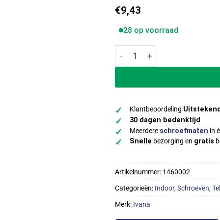
€
9,43
28 op voorraad
Ivana Tellerkopschroeven ve
Klantbeoordeling
Uitsteken
✓
30 dagen bedenktijd
✓
Meerdere
schroefmaten
in é
✓
Snelle
bezorging en
gratis
b
✓
Artikelnummer:
1460002
Categorieën:
Indoor
,
Schroeven
,
Te
Merk:
Ivana