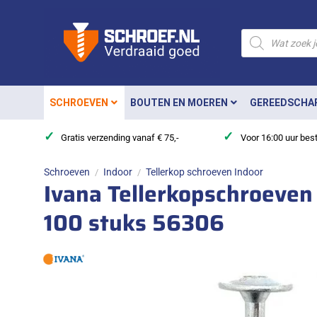
Ga
naar
Producten
zoeken
inhoud
SCHROEVEN
BOUTEN EN MOEREN
GEREEDSCHA
✓
✓
Gratis verzending vanaf € 75,-
Voor 16:00 uur bes
Schroeven
Indoor
Tellerkop schroeven Indoor
/
/
Ivana Tellerkopschroeve
100 stuks 56306