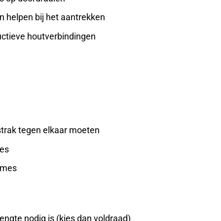
 helpen bij het aantrekken
uctieve houtverbindingen
strak tegen elkaar moeten
ies
ames
lengte nodig is (kies dan voldraad)