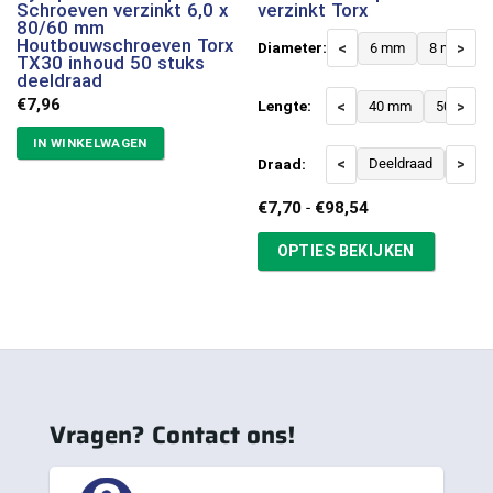
Schroeven verzinkt 6,0 x
verzinkt Torx
80/60 mm
Houtbouwschroeven Torx
Diameter:
<
6 mm
8 mm
>
TX30 inhoud 50 stuks
deeldraad
€
7,96
Lengte:
<
40 mm
50 mm
>
IN WINKELWAGEN
Draad:
<
Deeldraad
Voldr
>
Prijsklasse:
€
7,70
-
€
98,54
€7,70
tot
OPTIES BEKIJKEN
€98,54
Vragen? Contact ons!