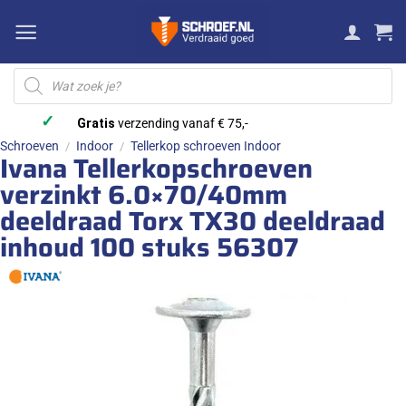
Ga
naar
inhoud
Producten
zoeken
✓
Gratis
verzending vanaf € 75,-
Schroeven
Indoor
Tellerkop schroeven Indoor
/
/
Ivana Tellerkopschroeven
verzinkt 6.0×70/40mm
deeldraad Torx TX30 deeldraad
inhoud 100 stuks 56307