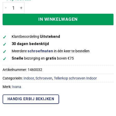
Ivana Tellerkopschroeven verzinkt 8.0x260/80mm deeldra
IN WINKELWAGEN
✓
Klantbeoordeling
Uitstekend
✓
30 dagen bedenktijd
✓
Meerdere
schroefmaten
in één keer te bestellen
✓
Snelle
bezorging en
gratis
boven €75
Artikelnummer:
1460032
Categorieën:
Indoor
,
Schroeven
,
Tellerkop schroeven Indoor
Merk:
Ivana
HANDIG ERBIJ BEKIJKEN