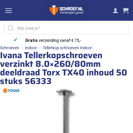
Ga
naar
inhoud
Producten
zoeken
✓
Gratis
verzending vanaf € 75,-
Schroeven
Indoor
Tellerkop schroeven Indoor
/
/
Ivana Tellerkopschroeven
verzinkt 8.0×260/80mm
deeldraad Torx TX40 inhoud 50
stuks 56333