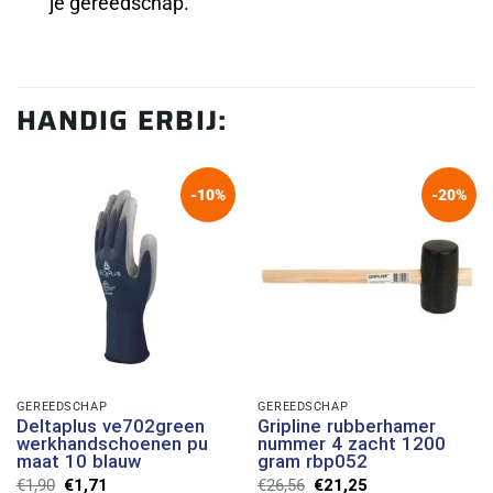
je gereedschap.
HANDIG ERBIJ:
-10%
-20%
GEREEDSCHAP
GEREEDSCHAP
Deltaplus ve702green
Gripline rubberhamer
werkhandschoenen pu
nummer 4 zacht 1200
maat 10 blauw
gram rbp052
Oorspronkelijke
Huidige
Oorspronkelijke
Huidige
€
1,90
€
1,71
€
26,56
€
21,25