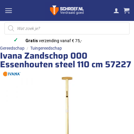
Ga
naar
inhoud
Producten
zoeken
✓
Gratis
verzending vanaf € 75,-
Gereedschap
Tuingereedschap
/
Ivana Zandschop 000
Essenhouten steel 110 cm 57227