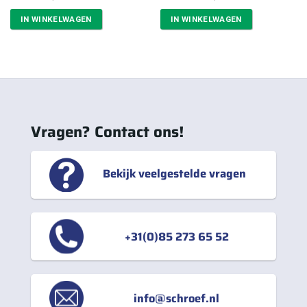
prijs
prijs
prijs
prijs
was:
is:
was:
is:
IN WINKELWAGEN
IN WINKELWAGEN
€1,90.
€1,71.
€26,56.
€21,25.
Vragen? Contact ons!
Bekijk veelgestelde vragen
+31(0)85 273 65 52
info@schroef.nl