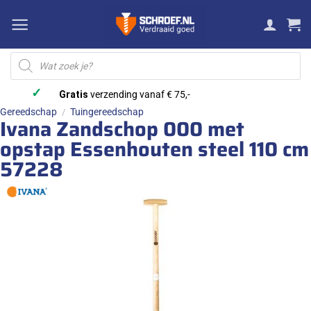
Ga
naar
inhoud
Producten
zoeken
✓
Gratis
verzending vanaf € 75,-
Gereedschap
Tuingereedschap
/
Ivana Zandschop 000 met
opstap Essenhouten steel 110 cm
57228