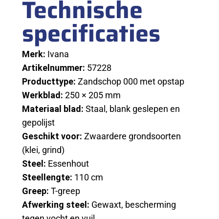
Technische
specificaties
Merk:
Ivana
Artikelnummer:
57228
Producttype:
Zandschop 000 met opstap
Werkblad:
250 × 205 mm
Materiaal blad:
Staal, blank geslepen en
gepolijst
Geschikt voor:
Zwaardere grondsoorten
(klei, grind)
Steel:
Essenhout
Steellengte:
110 cm
Greep:
T-greep
Afwerking steel:
Gewaxt, bescherming
tegen vocht en vuil