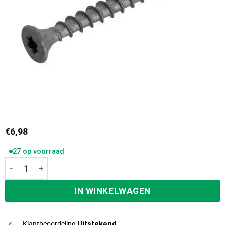
€
6,98
27 op voorraad
Dynaplus AR-Coating Schroeven Torx t-15 Platkop 3,5 x30
IN WINKELWAGEN
Klantbeoordeling
Uitstekend