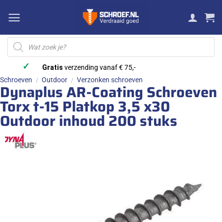
Ga
naar
inhoud
Producten
zoeken
✓
Gratis
verzending vanaf € 75,-
Schroeven
Outdoor
Verzonken schroeven
/
/
Dynaplus AR-Coating Schroeven
Torx t-15 Platkop 3,5 x30
Outdoor inhoud 200 stuks