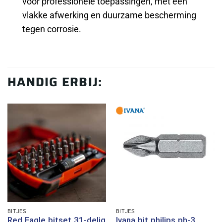
voor professionele toepassingen, met een
vlakke afwerking en duurzame bescherming
tegen corrosie.
HANDIG ERBIJ:
BITJES
BITJES
Red Eagle bitset 31-delig
Ivana bit philips ph-3