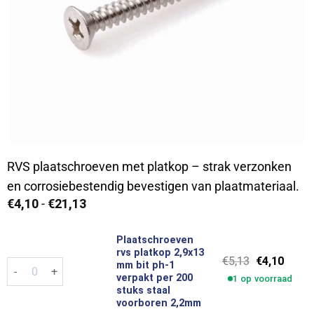
RVS plaatschroeven met platkop – strak verzonken
en corrosiebestendig bevestigen van plaatmateriaal.
Prijsklasse:
€
4,10
-
€
21,13
€4,10
tot
€21,13
Plaatschroeven
rvs platkop 2,9x13
Oorspronkel
Huidi
€
5,13
€
4,10
Plaatschroeven rvs platkop 2,9x13 mm bit ph-1 verpakt per 20
mm bit ph-1
prijs
prijs
verpakt per 200
1 op voorraad
was:
is:
stuks staal
€5,13.
€4,10.
voorboren 2,2mm