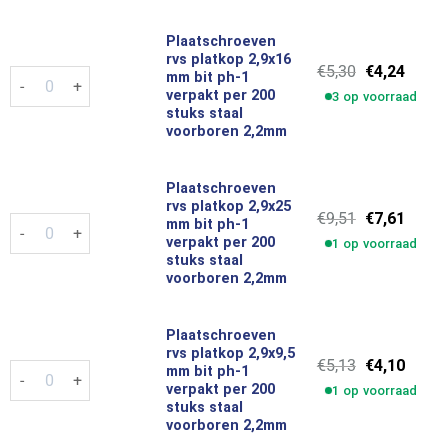
Plaatschroeven
rvs platkop 2,9x16
Oorspronkel
Huidi
€
5,30
€
4,24
Plaatschroeven rvs platkop 2,9x16 mm bit ph-1 verpakt per 20
mm bit ph-1
prijs
prijs
verpakt per 200
3 op voorraad
was:
is:
stuks staal
€5,30.
€4,24.
voorboren 2,2mm
Plaatschroeven
rvs platkop 2,9x25
Oorspronkel
Huidi
€
9,51
€
7,61
Plaatschroeven rvs platkop 2,9x25 mm bit ph-1 verpakt per 20
mm bit ph-1
prijs
prijs
verpakt per 200
1 op voorraad
was:
is:
stuks staal
€9,51.
€7,61.
voorboren 2,2mm
Plaatschroeven
rvs platkop 2,9x9,5
Oorspronkel
Huidi
€
5,13
€
4,10
Plaatschroeven rvs platkop 2,9x9,5 mm bit ph-1 verpakt per 20
mm bit ph-1
prijs
prijs
verpakt per 200
1 op voorraad
was:
is:
stuks staal
€5,13.
€4,10.
voorboren 2,2mm