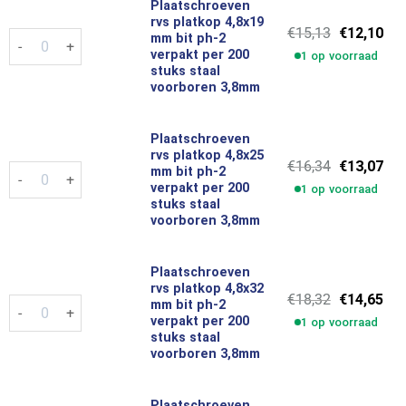
Plaatschroeven
rvs platkop 4,8x19
Oorspronke
Hui
€
15,13
€
12,10
Plaatschroeven rvs platkop 4,8x19 mm bit ph-2 verpakt per 20
mm bit ph-2
prijs
prij
verpakt per 200
1 op voorraad
was:
is:
stuks staal
€15,13.
€12
voorboren 3,8mm
Plaatschroeven
rvs platkop 4,8x25
Oorspronke
Hui
€
16,34
€
13,07
Plaatschroeven rvs platkop 4,8x25 mm bit ph-2 verpakt per 20
mm bit ph-2
prijs
prij
verpakt per 200
1 op voorraad
was:
is:
stuks staal
€16,34.
€13
voorboren 3,8mm
Plaatschroeven
rvs platkop 4,8x32
Oorspronke
Hui
€
18,32
€
14,65
Plaatschroeven rvs platkop 4,8x32 mm bit ph-2 verpakt per 20
mm bit ph-2
prijs
prij
verpakt per 200
1 op voorraad
was:
is:
stuks staal
€18,32.
€14
voorboren 3,8mm
Plaatschroeven