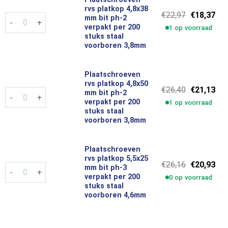
rvs platkop 4,8x38
Oorspronke
Hui
€
22,97
€
18,37
Plaatschroeven rvs platkop 4,8x38 mm bit ph-2 verpakt per 20
mm bit ph-2
prijs
prij
verpakt per 200
1 op voorraad
was:
is:
stuks staal
€22,97.
€18
voorboren 3,8mm
Plaatschroeven
rvs platkop 4,8x50
Oorspronke
Hui
€
26,40
€
21,13
Plaatschroeven rvs platkop 4,8x50 mm bit ph-2 verpakt per 20
mm bit ph-2
prijs
prij
verpakt per 200
1 op voorraad
was:
is:
stuks staal
€26,40.
€21
voorboren 3,8mm
Plaatschroeven
rvs platkop 5,5x25
Oorspronke
Hui
€
26,16
€
20,93
Plaatschroeven rvs platkop 5,5x25 mm bit ph-3 verpakt per 20
mm bit ph-3
prijs
prij
verpakt per 200
0 op voorraad
was:
is:
stuks staal
€26,16.
€20
voorboren 4,6mm