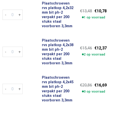
Plaatschroeven
rvs platkop 4,2x32
Oorspronke
Hui
€
13,48
€
10,78
Plaatschroeven rvs platkop 4,2x32 mm bit ph-2 verpakt per 20
mm bit ph-2
prijs
prij
verpakt per 200
1 op voorraad
was:
is:
stuks staal
€13,48.
€10
voorboren 3,3mm
Plaatschroeven
rvs platkop 4,2x38
Oorspronke
Hui
€
15,46
€
12,37
Plaatschroeven rvs platkop 4,2x38 mm bit ph-2 verpakt per 20
mm bit ph-2
prijs
prij
verpakt per 200
2 op voorraad
was:
is:
stuks staal
€15,46.
€12
voorboren 3,3mm
Plaatschroeven
rvs platkop 4,2x45
Oorspronke
Hui
€
20,86
€
16,69
Plaatschroeven rvs platkop 4,2x45 mm bit ph-2 verpakt per 20
mm bit ph-2
prijs
prij
verpakt per 200
0 op voorraad
was:
is:
stuks staal
€20,86.
€16
voorboren 3,3mm