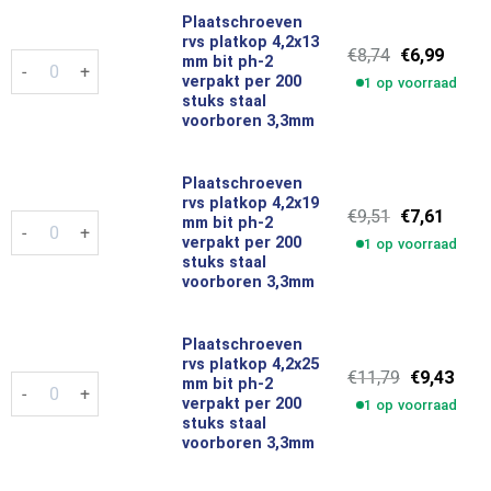
Plaatschroeven
rvs platkop 4,2x13
Oorspronkel
Huidi
€
8,74
€
6,99
Plaatschroeven rvs platkop 4,2x13 mm bit ph-2 verpakt per 20
mm bit ph-2
prijs
prijs
verpakt per 200
1 op voorraad
was:
is:
stuks staal
€8,74.
€6,99.
voorboren 3,3mm
Plaatschroeven
rvs platkop 4,2x19
Oorspronkel
Huidi
€
9,51
€
7,61
Plaatschroeven rvs platkop 4,2x19 mm bit ph-2 verpakt per 20
mm bit ph-2
prijs
prijs
verpakt per 200
1 op voorraad
was:
is:
stuks staal
€9,51.
€7,61.
voorboren 3,3mm
Plaatschroeven
rvs platkop 4,2x25
Oorspronke
Huid
€
11,79
€
9,43
Plaatschroeven rvs platkop 4,2x25 mm bit ph-2 verpakt per 20
mm bit ph-2
prijs
prijs
verpakt per 200
1 op voorraad
was:
is:
stuks staal
€11,79.
€9,4
voorboren 3,3mm