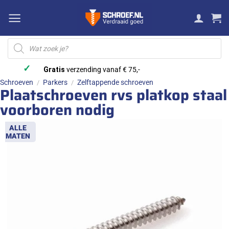
Ga
naar
inhoud
Producten
zoeken
✓
Gratis
verzending vanaf € 75,-
Schroeven
Parkers
Zelftappende schroeven
/
/
Plaatschroeven rvs platkop staal
voorboren nodig
ALLE
MATEN