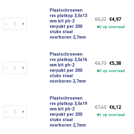
Plaatschroeven
rvs platkop 3,5x13
Oorspronkel
Huidi
€
6,22
€
4,97
Plaatschroeven rvs platkop 3,5x13 mm bit ph-2 verpakt per 20
mm bit ph-2
prijs
prijs
verpakt per 200
2 op voorraad
was:
is:
stuks staal
€6,22.
€4,97.
voorboren 2,7mm
Plaatschroeven
rvs platkop 3,5x16
Oorspronkel
Huidi
€
6,73
€
5,38
Plaatschroeven rvs platkop 3,5x16 mm bit ph-2 verpakt per 20
mm bit ph-2
prijs
prijs
verpakt per 200
2 op voorraad
was:
is:
stuks staal
€6,73.
€5,38.
voorboren 2,7mm
Plaatschroeven
rvs platkop 3,5x19
Oorspronkel
Huidi
€
7,65
€
6,12
Plaatschroeven rvs platkop 3,5x19 mm bit ph-2 verpakt per 20
mm bit ph-2
prijs
prijs
verpakt per 200
1 op voorraad
was:
is:
stuks staal
€7,65.
€6,12.
voorboren 2,7mm