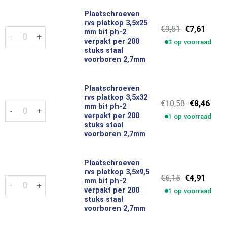
Plaatschroeven
rvs platkop 3,5x25
Oorspronkel
Huidi
€
9,51
€
7,61
Plaatschroeven rvs platkop 3,5x25 mm bit ph-2 verpakt per 20
mm bit ph-2
prijs
prijs
verpakt per 200
3 op voorraad
was:
is:
stuks staal
€9,51.
€7,61.
voorboren 2,7mm
Plaatschroeven
rvs platkop 3,5x32
Oorspronke
Huid
€
10,58
€
8,46
Plaatschroeven rvs platkop 3,5x32 mm bit ph-2 verpakt per 20
mm bit ph-2
prijs
prijs
verpakt per 200
1 op voorraad
was:
is:
stuks staal
€10,58.
€8,4
voorboren 2,7mm
Plaatschroeven
rvs platkop 3,5x9,5
Oorspronkel
Huidi
€
6,15
€
4,91
Plaatschroeven rvs platkop 3,5x9,5 mm bit ph-2 verpakt per 20
mm bit ph-2
prijs
prijs
verpakt per 200
1 op voorraad
was:
is:
stuks staal
€6,15.
€4,91.
voorboren 2,7mm