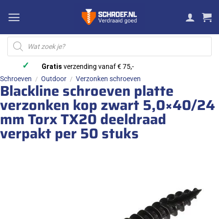
Ga
naar
inhoud
Producten
zoeken
✓
Gratis
verzending vanaf € 75,-
Schroeven
Outdoor
Verzonken schroeven
/
/
Blackline schroeven platte
verzonken kop zwart 5,0×40/24
mm Torx TX20 deeldraad
verpakt per 50 stuks