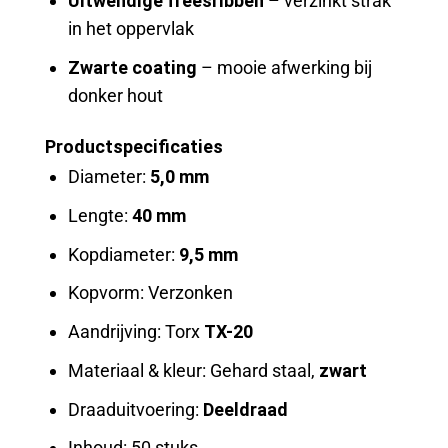
Uitwendige freesribben
– verzinkt strak
in het oppervlak
Zwarte coating
– mooie afwerking bij
donker hout
Productspecificaties
Diameter:
5,0 mm
Lengte:
40 mm
Kopdiameter:
9,5 mm
Kopvorm: Verzonken
Aandrijving: Torx
TX-20
Materiaal & kleur: Gehard staal,
zwart
Draaduitvoering:
Deeldraad
Inhoud: 50 stuks