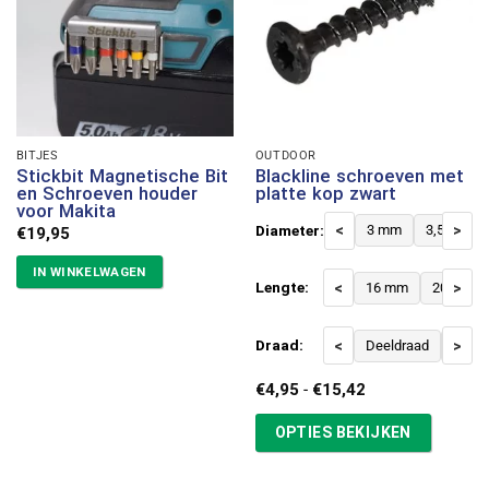
BITJES
OUTDOOR
Stickbit Magnetische Bit
Blackline schroeven met
en Schroeven houder
platte kop zwart
voor Makita
Diameter:
<
3 mm
3,5 mm
>
€
19,95
IN WINKELWAGEN
Lengte:
<
16 mm
20 mm
>
Draad:
<
Deeldraad
Voldr
>
Prijsklasse:
€
4,95
-
€
15,42
€4,95
tot
OPTIES BEKIJKEN
€15,42