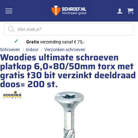
Ga
naar
inhoud
Producten
zoeken
✓
Gratis
verzending vanaf € 75,-
Schroeven
Indoor
Verzonken schroeven
/
/
Woodies ultimate schroeven
platkop 6,0×80/50mm torx met
gratis t30 bit verzinkt deeldraad
doos= 200 st.