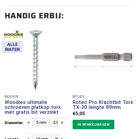
HANDIG ERBIJ:
ALLE
MATEN
INDOOR
BITJES
Woodies ultimate
Rotec Pro Krachtbit Torx
schroeven platkop torx
TX-30 lengte 89mm
met gratis bit verzinkt
€
5,05
Diameter:
<
3 mm
3,5 mm
>
4 mm
4,5 mm
5 mm
6 mm
IN WINKELWAGEN
Lengte:
16 mm
20 mm
25 mm
30 mm
40 mm
50 