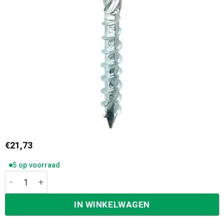
€
21,73
5 op voorraad
Woodies ultimate schroeven platkop 6,0x80/50mm torx met 
IN WINKELWAGEN