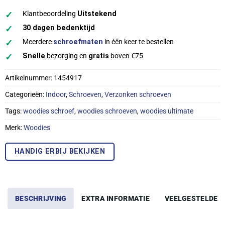
✓
Klantbeoordeling
Uitstekend
✓
30 dagen bedenktijd
✓
Meerdere
schroefmaten
in één keer te bestellen
✓
Snelle
bezorging en
gratis
boven €75
Artikelnummer:
1454917
Categorieën:
Indoor
,
Schroeven
,
Verzonken schroeven
Tags:
woodies schroef
,
woodies schroeven
,
woodies ultimate
Merk:
Woodies
HANDIG ERBIJ BEKIJKEN
BESCHRIJVING
EXTRA INFORMATIE
VEELGESTELDE 