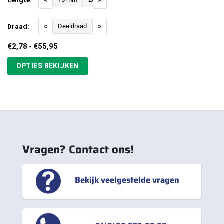
<
>
Draad:
<
Deeldraad
Voldraad
>
Prijsklasse:
€
2,78
-
€
55,95
€2,78
tot
OPTIES BEKIJKEN
€55,95
Vragen? Contact ons!
Bekijk veelgestelde vragen