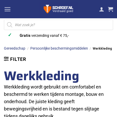
Ga
naar
inhoud
Producten
zoeken
✓
Gratis
verzending vanaf € 75,-
Gereedschap
Persoonlijke beschermingsmiddelen
/
/
Werkkleding
FILTER
Werkkleding
Werkkleding wordt gebruikt om comfortabel en
beschermd te werken tijdens montage, bouw en
onderhoud. De juiste kleding geeft
bewegingsvrijheid en is bestand tegen slijtage
tijdens dagelijks gebruik.