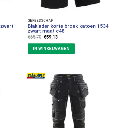
GEREEDSCHAP
 zwart
Blaklader korte broek katoen 1534
zwart maat c48
Oorspronkelijke
Huidige
€
65,70
€
59,13
prijs
prijs
was:
is:
IN WINKELWAGEN
€65,70.
€59,13.