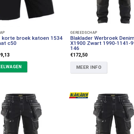
HAP
GEREEDSCHAP
r korte broek katoen 1534
Blaklader Werbroek Denim
aat c50
X1900 Zwart 1990-1141-
146
rspronkelijke
Huidige
59,13
€
172,50
ijs
prijs
s:
is:
KELWAGEN
MEER INFO
5,70.
€59,13.