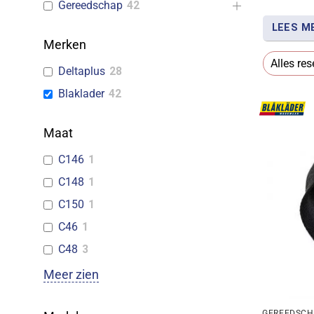
Gereedschap
42
LEES M
Merken
Met werk
Alles res
Deltaplus
28
binnen ha
Blaklader
42
om slijtv
Maat
C146
1
C148
1
C150
1
C46
1
C48
3
Meer zien
GEREEDSC