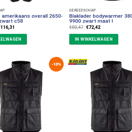
HAP
GEREEDSCHAP
r amerikaans overall 2650-
Blaklader bodywarmer 38
zwart c58
9900 zwart maat l
orspronkelijke
Huidige
Oorspronkelijke
Huidige
€
116,31
€
80,47
€
72,42
rijs
prijs
prijs
prijs
as:
is:
was:
is:
KELWAGEN
IN WINKELWAGEN
129,23.
€116,31.
€80,47.
€72,42.
-10%