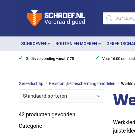
Ga
naar
Producten
zoeken
inhoud
SCHROEVEN
BOUTEN EN MOEREN
GEREEDSCHA
✓
✓
Gratis verzending vanaf € 75,-
Voor 16:00 uur bes
Gereedschap
Persoonlijke beschermingsmiddelen
/
/
Werkkle
We
42
producten gevonden
Werkkled
Categorie
juiste kl