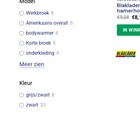
Model
Blaklade
hamerho
Werkbroek
8
Oor
€
9,08
€
8,
prij
Amerikaans overall
6
was
IN WIN
€9,
bodywarmer
4
Korte broek
5
onderkleding
4
Meer zien
Kleur
grijs/zwart
8
zwart
33