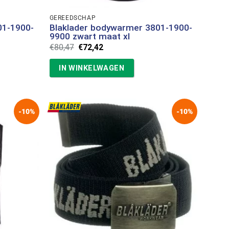
GEREEDSCHAP
01-1900-
Blaklader bodywarmer 3801-1900-
9900 zwart maat xl
Oorspronkelijke
Huidige
€
80,47
€
72,42
prijs
prijs
was:
is:
IN WINKELWAGEN
€80,47.
€72,42.
-10%
-10%