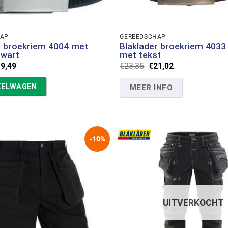
HAP
GEREEDSCHAP
r broekriem 4004 met
Blaklader broekriem 4033
zwart
met tekst
rspronkelijke
Huidige
Oorspronkelijke
Huidige
19,49
€
23,35
€
21,02
ijs
prijs
prijs
prijs
s:
is:
was:
is:
KELWAGEN
MEER INFO
1,66.
€19,49.
€23,35.
€21,02.
-10%
UITVERKOCHT