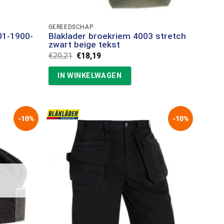
GEREEDSCHAP
01-1900-
Blaklader broekriem 4003 stretch
zwart beige tekst
Oorspronkelijke
Huidige
€
20,21
€
18,19
prijs
prijs
was:
is:
IN WINKELWAGEN
€20,21.
€18,19.
-10%
-10%