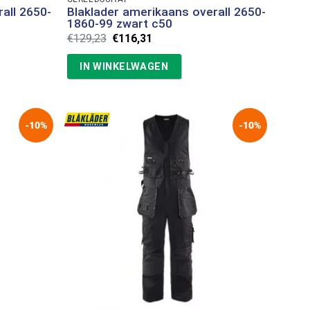
all 2650-
Blaklader amerikaans overall 2650-
1860-99 zwart c50
Oorspronkelijke
Huidige
€
129,23
€
116,31
prijs
prijs
was:
is:
IN WINKELWAGEN
€129,23.
€116,31.
-10%
-10%