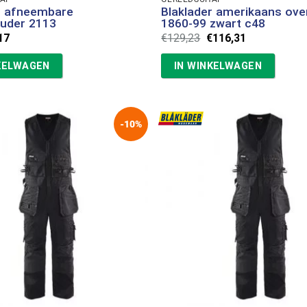
r afneembare
Blaklader amerikaans over
uder 2113
1860-99 zwart c48
spronkelijke
Huidige
Oorspronkelijke
Huidige
17
€
129,23
€
116,31
s
prijs
prijs
prijs
:
is:
was:
is:
KELWAGEN
IN WINKELWAGEN
08.
€8,17.
€129,23.
€116,31.
-10%