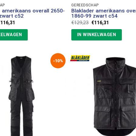
HAP
GEREEDSCHAP
r amerikaans overall 2650-
Blaklader amerikaans over
zwart c52
1860-99 zwart c54
orspronkelijke
Huidige
Oorspronkelijke
Huidige
€
116,31
€
129,23
€
116,31
rijs
prijs
prijs
prijs
as:
is:
was:
is:
KELWAGEN
IN WINKELWAGEN
129,23.
€116,31.
€129,23.
€116,31.
-10%