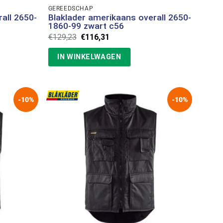
GEREEDSCHAP
all 2650-
Blaklader amerikaans overall 2650-
1860-99 zwart c56
Oorspronkelijke
Huidige
€
129,23
€
116,31
prijs
prijs
was:
is:
IN WINKELWAGEN
€129,23.
€116,31.
-10%
-10%