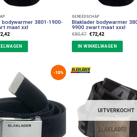
HAP
GEREEDSCHAP
r bodywarmer 3801-1900-
Blaklader bodywarmer 38
rt maat xxl
9900 zwart maat xxxl
rspronkelijke
Huidige
Oorspronkelijke
Huidige
72,42
€
80,47
€
72,42
ijs
prijs
prijs
prijs
s:
is:
was:
is:
KELWAGEN
IN WINKELWAGEN
0,47.
€72,42.
€80,47.
€72,42.
-10%
UITVERKOCHT