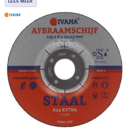
LEES MEER
Daardoor werk je sneller door en houd je meer
controle bij zaag- en slijpwerk. Ivana levert degelijke
doorslijpschijven voor dagelijks gebruik, terwijl
Flexovit en Carat bekendstaan om constante
slijpprestaties en lange standtijd.