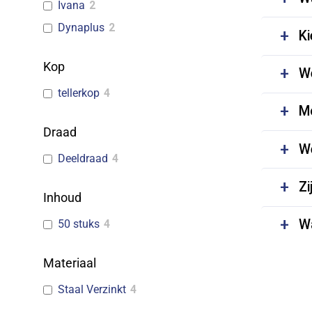
Ivana
2
Dynaplus
2
Ki
Kop
We
tellerkop
4
Mo
Draad
We
Deeldraad
4
Zi
Inhoud
Wa
50 stuks
4
Materiaal
Staal Verzinkt
4