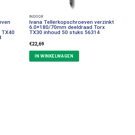
INDOOR
even
Ivana Tellerkopschroeven verzinkt
6.0×180/70mm deeldraad Torx
x TX40
TX30 inhoud 50 stuks 56314
d
€
22,69
IN WINKELWAGEN