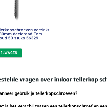
llerkopschroeven verzinkt
/80mm deeldraad Torx
oud 50 stuks 56329
KELWAGEN
stelde vragen over indoor tellerkop s
nneer gebruik je tellerkopschroeven?
t is het verschil tussen een tellerkopschroef en e