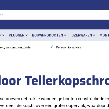
P
PLUGGEN
BOUWPRODUCTEN
IJZERWAREN
MONT
✓
teld, vandaag verzonden
Persoonlijk advies
door Tellerkopschr
schroeven gebruik je wanneer je houten constructiedelen 
 verdeelt de kracht over een groter oppervlak, waardoor d