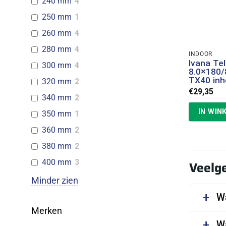
240 mm
4
250 mm
1
260 mm
4
280 mm
4
INDOOR
Ivana Te
300 mm
4
8.0×180
TX40 inh
320 mm
2
€
29,35
340 mm
2
IN WIN
350 mm
1
360 mm
2
380 mm
2
400 mm
3
Veelge
Minder zien
Wa
Merken
Wa