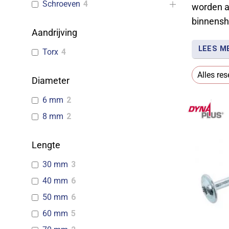
Schroeven
4
worden a
binnensh
Aandrijving
LEES M
Torx
4
Dynaplus
Alles res
Diameter
6 mm
2
8 mm
2
Lengte
30 mm
3
40 mm
6
50 mm
6
60 mm
5