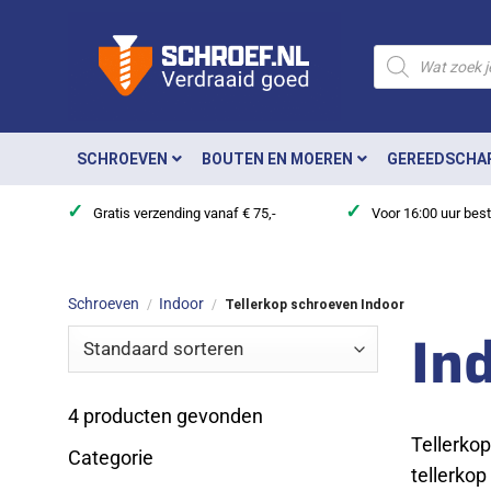
Ga
naar
Producten
zoeken
inhoud
SCHROEVEN
BOUTEN EN MOEREN
GEREEDSCHA
✓
✓
Gratis verzending vanaf € 75,-
Voor 16:00 uur bes
Schroeven
Indoor
/
/
Tellerkop schroeven Indoor
In
4
producten gevonden
Tellerkop
Categorie
tellerkop