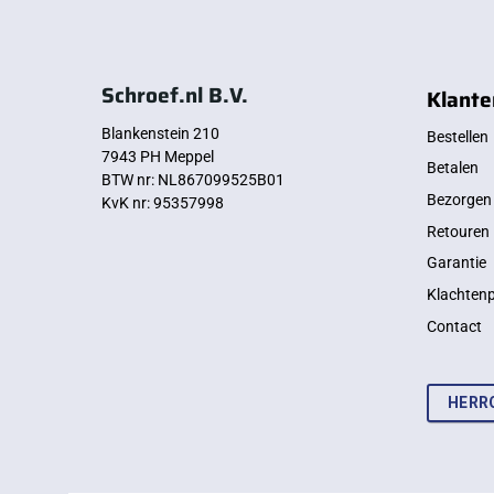
Schroef.nl B.V.
Klante
Blankenstein 210
Bestellen
7943 PH Meppel
Betalen
BTW nr: NL867099525B01
Bezorgen
KvK nr: 95357998
Retouren
Garantie
Klachten
Contact
HERR