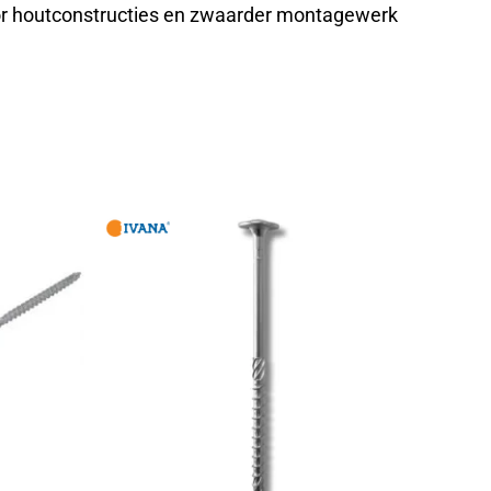
or houtconstructies en zwaarder montagewerk
 en betrouwbaar klemmen in het hout.