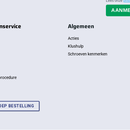
Lees onze
priv
AANM
nservice
Algemeen
Acties
Klushulp
Schroeven kenmerken
procedure
OEP BESTELLING