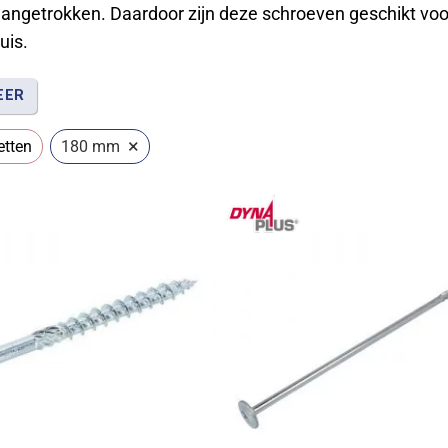
angetrokken. Daardoor zijn deze schroeven geschikt vo
uis.
EER
 staat bekend om tellerkopschroeven die licht indraaien
×
etten
180 mm