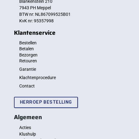
Blankenstein 210
7943 PH Meppel
BTW nr: NL867099525B01
KvK nr: 95357998
Klantenservice
Bestellen
Betalen
Bezorgen
Retouren
Garantie
Klachtenprocedure
Contact
HERROEP BESTELLING
Algemeen
Acties
Klushulp