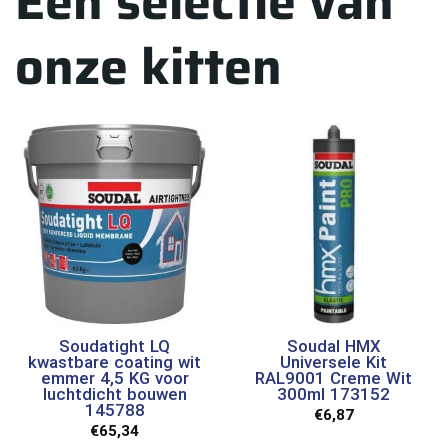
Een selectie van
onze kitten
Soudatight LQ
Soudal HMX
kwastbare coating wit
Universele Kit
emmer 4,5 KG voor
RAL9001 Creme Wit
luchtdicht bouwen
300ml 173152
145788
€
6,87
€
65,34